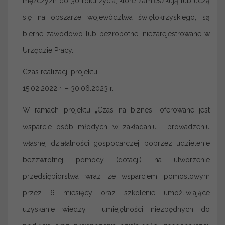
mężczyzn do 30 roku życia, które zamieszkują lub uczą
się na obszarze województwa świętokrzyskiego, są
bierne zawodowo lub bezrobotne, niezarejestrowane w
Urzędzie Pracy.
Czas realizacji projektu
15.02.2022 r. – 30.06.2023 r.
W ramach projektu „Czas na biznes” oferowane jest
wsparcie osób młodych w zakładaniu i prowadzeniu
własnej działalności gospodarczej, poprzez udzielenie
bezzwrotnej pomocy (dotacji) na utworzenie
przedsiębiorstwa wraz ze wsparciem pomostowym
przez 6 miesięcy oraz szkolenie umożliwiające
uzyskanie wiedzy i umiejętności niezbędnych do