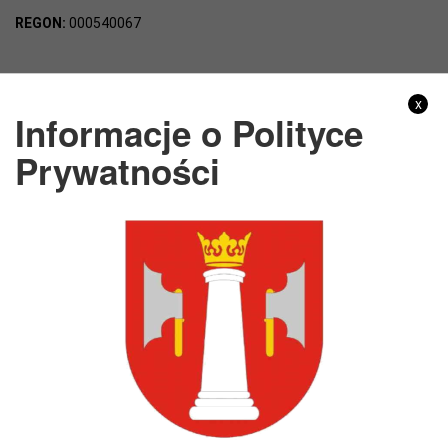
REGON:
000540067
Gmina Nagłowice
x
Informacje o Polityce
Adres:
ul. Mikołaja Reja 9, 28-362 Nagłowice
Prywatności
NIP:
6562213721
REGON:
291010398
KONTO BANKOWE:
Bank Spółdzielczy Kielce o/Nagłowice
46 84930004 0110 0100 0332 0097
Rachunek odpady komunalne:
44 8493 0004 0110 0100 0332 0133
Godziny pracy
Poniedziałek :
8:00 - 16:00