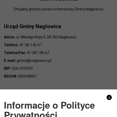
Oficjalny gminny serwis internetowy Gminy Nagłowice
Urząd Gminy Nagłowice
Adres:
ul. Mikołaja Reja 9, 28-362 Nagłowice
Telefon:
41-38-145-67
Telefon/Fax:
41-38-145-67
E-mail:
gmina@naglowice.pl
NIP:
6561475293
REGON:
000540067
Gmina Nagłowice
x
Informacje o Polityce
Adres:
ul. Mikołaja Reja 9, 28-362 Nagłowice
Prywatności
NIP:
6562213721