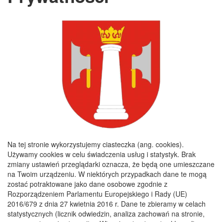
REGON:
291010398
KONTO BANKOWE:
Bank Spółdzielczy Kielce o/Nagłowice
46 84930004 0110 0100 0332 0097
Rachunek odpady komunalne:
44 8493 0004 0110 0100 0332 0133
Godziny pracy
Poniedziałek :
8:00 - 16:00
Wtorek :
7:30 - 15:30
Na tej stronie wykorzystujemy ciasteczka (ang. cookies).
Środa :
7:30 - 15:30
Używamy cookies w celu świadczenia usług i statystyk. Brak
zmiany ustawień przeglądarki oznacza, że będą one umieszczane
Czwartek :
7:30 - 15:30
na Twoim urządzeniu. W niektórych przypadkach dane te mogą
Piątek :
7:30 - 15:30
zostać potraktowane jako dane osobowe zgodnie z
Rozporządzeniem Parlamentu Europejskiego i Rady (UE)
2016/679 z dnia 27 kwietnia 2016 r. Dane te zbieramy w celach
statystycznych (licznik odwiedzin, analiza zachowań na stronie,
Copyright 2019@ Urząd Gminy Nagłowice