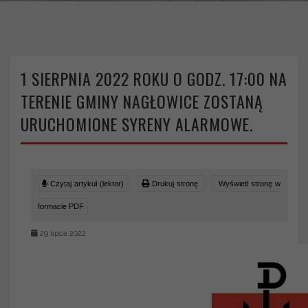
>
>
Strona główna
Aktualności
1 sierpnia 2022 roku o godz. 17:00 na terenie Gminy Nagłowice
zostaną uruchomione syreny alarmowe.
1 SIERPNIA 2022 ROKU O GODZ. 17:00 NA
TERENIE GMINY NAGŁOWICE ZOSTANĄ
URUCHOMIONE SYRENY ALARMOWE.
Czytaj artykuł (lektor)
Drukuj stronę
Wyświetl stronę w
formacie PDF
29 lipca 2022