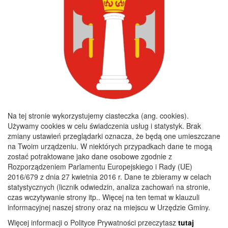
Bank Spółdzielczy Kielce o/Nagłowice
46 84930004 0110 0100 0332 0097
Rachunek odpady komunalne:
44 8493 0004 0110 0100 0332 0133
Godziny pracy
Poniedziałek :
8:00 - 16:00
Wtorek :
7:30 - 15:30
Na tej stronie wykorzystujemy ciasteczka (ang. cookies).
Środa :
7:30 - 15:30
Używamy cookies w celu świadczenia usług i statystyk. Brak
zmiany ustawień przeglądarki oznacza, że będą one umieszczane
Czwartek :
7:30 - 15:30
na Twoim urządzeniu. W niektórych przypadkach dane te mogą
Piątek :
7:30 - 15:30
zostać potraktowane jako dane osobowe zgodnie z
Rozporządzeniem Parlamentu Europejskiego i Rady (UE)
2016/679 z dnia 27 kwietnia 2016 r. Dane te zbieramy w celach
statystycznych (licznik odwiedzin, analiza zachowań na stronie,
Copyright 2019@ Urząd Gminy Nagłowice
czas wczytywanie strony itp.. Więcej na ten temat w klauzuli
informacyjnej naszej strony oraz na miejscu w Urzędzie Gminy.
Więcej informacji o Polityce Prywatności przeczytasz
tutaj