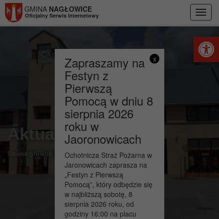
Przejdź do menu
Przejdź do stopki strony
Przejdź do głównej treści strony
GMINA
NAGŁOWICE
Toggl
Oficjalny Serwis Internetowy
navig
Otwórz 
Zapraszamy na
x
Festyn z
Pierwszą
Pomocą w dniu 8
sierpnia 2026
roku w
Aktualności
Jaoronowicach
>
Strona główna
Ostrzeżenia meteorologiczne
Ochotnicza Straż Pożarna w
Jaronowicach zaprasza na
„Festyn z Pierwszą
Pomocą”, który odbędzie się
w najbliższą sobotę, 8
sierpnia 2026 roku, od
godziny 16:00 na placu