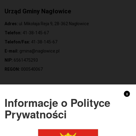
Urząd Gminy Nagłowice
Adres:
ul. Mikołaja Reja 9, 28-362 Nagłowice
Telefon:
41-38-145-67
Telefon/Fax:
41-38-145-67
E-mail:
gmina@naglowice.pl
NIP:
6561475293
REGON:
000540067
Gmina Nagłowice
x
Informacje o Polityce
Adres:
ul. Mikołaja Reja 9, 28-362 Nagłowice
Prywatności
NIP:
6562213721
REGON:
291010398
KONTO BANKOWE: