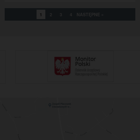
1
2
3
4
NASTĘPNE »