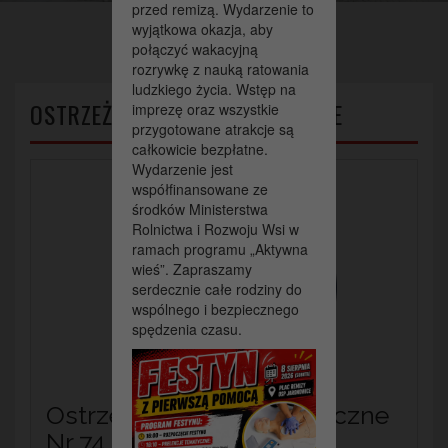
przed remizą. Wydarzenie to
wyjątkowa okazja, aby
połączyć wakacyjną
rozrywkę z nauką ratowania
ludzkiego życia. Wstęp na
OSTRZEŻENIA METEOROLOGICZNE
imprezę oraz wszystkie
przygotowane atrakcje są
całkowicie bezpłatne.
Wydarzenie jest
współfinansowane ze
środków Ministerstwa
Rolnictwa i Rozwoju Wsi w
ramach programu „Aktywna
wieś”. Zapraszamy
serdecznie całe rodziny do
wspólnego i bezpiecznego
spędzenia czasu.
Ostrzeżenie meteorologiczne
Nr 74 – Upał/ 2