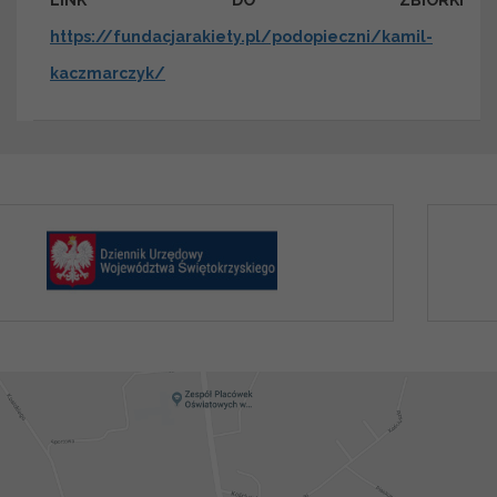
LINK DO ZBIÓRKI
https://fundacjarakiety.pl/podopieczni/kamil-
kaczmarczyk/