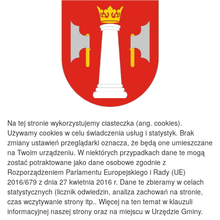
KONTO BANKOWE:
Bank Spółdzielczy Kielce o/Nagłowice
46 84930004 0110 0100 0332 0097
Rachunek odpady komunalne:
44 8493 0004 0110 0100 0332 0133
Godziny pracy
Poniedziałek :
8:00 - 16:00
Wtorek :
7:30 - 15:30
Na tej stronie wykorzystujemy ciasteczka (ang. cookies).
Środa :
7:30 - 15:30
Używamy cookies w celu świadczenia usług i statystyk. Brak
zmiany ustawień przeglądarki oznacza, że będą one umieszczane
Czwartek :
7:30 - 15:30
na Twoim urządzeniu. W niektórych przypadkach dane te mogą
Piątek :
7:30 - 15:30
zostać potraktowane jako dane osobowe zgodnie z
Rozporządzeniem Parlamentu Europejskiego i Rady (UE)
2016/679 z dnia 27 kwietnia 2016 r. Dane te zbieramy w celach
statystycznych (licznik odwiedzin, analiza zachowań na stronie,
Copyright 2019@ Urząd Gminy Nagłowice
czas wczytywanie strony itp.. Więcej na ten temat w klauzuli
informacyjnej naszej strony oraz na miejscu w Urzędzie Gminy.