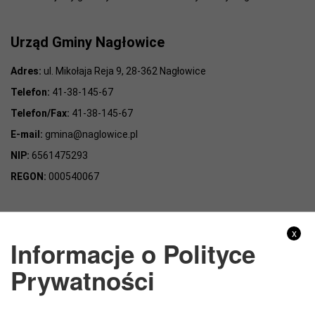
Urząd Gminy Nagłowice
Adres:
ul. Mikołaja Reja 9, 28-362 Nagłowice
Telefon:
41-38-145-67
Telefon/Fax:
41-38-145-67
E-mail:
gmina@naglowice.pl
NIP:
6561475293
REGON:
000540067
Gmina Nagłowice
x
Informacje o Polityce
Adres:
ul. Mikołaja Reja 9, 28-362 Nagłowice
Prywatności
NIP:
6562213721
REGON:
291010398