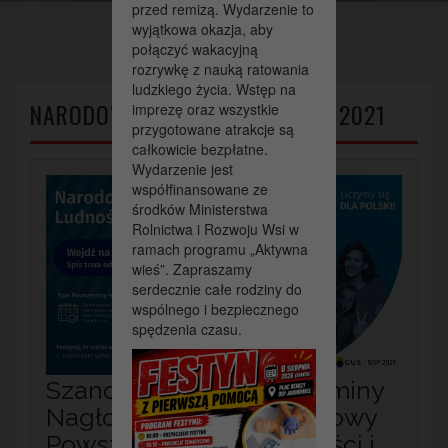
przed remizą. Wydarzenie to
wyjątkowa okazja, aby
połączyć wakacyjną
rozrywkę z nauką ratowania
ludzkiego życia. Wstęp na
NARODOWY SPIS LUDNOŚCI NSP 2021
imprezę oraz wszystkie
przygotowane atrakcje są
całkowicie bezpłatne.
Wydarzenie jest
współfinansowane ze
środków Ministerstwa
Rolnictwa i Rozwoju Wsi w
ramach programu „Aktywna
wieś”. Zapraszamy
serdecznie całe rodziny do
wspólnego i bezpiecznego
spędzenia czasu.
Szanowni mieszkańcy Gminy
Nagłowice – trwa Narodowy
Powszechny Spis Ludności i