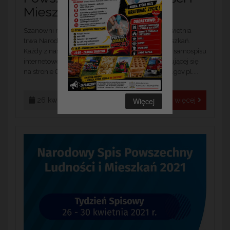
Mieszkań
Szanowni mieszkańcy Gminy Nagłowice Od 1 kwietnia
trwa Narodowy Powszechny Spis Ludności i Mieszkań.
Każdy z nas ma ustawowy obowiązek dokonania samospisu
internetowego z wykorzystaniem aplikacji znajdującej się
na stronie Głównego Urzędu Statystycznego stat.gov.pl....
Więcej
26 kwietnia 2021
Czytaj więcej