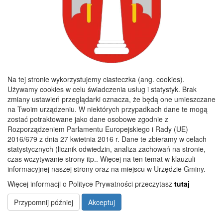
44 8493 0004 0110 0100 0332 0133
Godziny pracy
Poniedziałek :
8:00 - 16:00
Wtorek :
7:30 - 15:30
Na tej stronie wykorzystujemy ciasteczka (ang. cookies).
Środa :
7:30 - 15:30
Używamy cookies w celu świadczenia usług i statystyk. Brak
zmiany ustawień przeglądarki oznacza, że będą one umieszczane
Czwartek :
7:30 - 15:30
na Twoim urządzeniu. W niektórych przypadkach dane te mogą
Piątek :
7:30 - 15:30
zostać potraktowane jako dane osobowe zgodnie z
Rozporządzeniem Parlamentu Europejskiego i Rady (UE)
2016/679 z dnia 27 kwietnia 2016 r. Dane te zbieramy w celach
statystycznych (licznik odwiedzin, analiza zachowań na stronie,
Copyright 2019@ Urząd Gminy Nagłowice
czas wczytywanie strony itp.. Więcej na ten temat w klauzuli
informacyjnej naszej strony oraz na miejscu w Urzędzie Gminy.
Więcej informacji o Polityce Prywatności przeczytasz
tutaj
Przypomnij później
Akceptuj