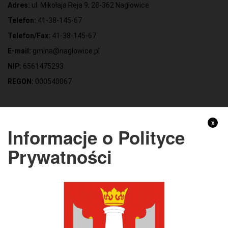
Adres:
ul. Mikołaja Reja 9, 28-362 Nagłowice
Telefon:
41-38-145-67
Telefon/Fax:
41-38-145-67
E-mail:
gmina@naglowice.pl
NIP:
6561475293
REGON:
000540067
Gmina Nagłowice
x
Informacje o Polityce
Adres:
ul. Mikołaja Reja 9, 28-362 Nagłowice
Prywatności
NIP:
6562213721
REGON:
291010398
KONTO BANKOWE:
Bank Spółdzielczy Kielce o/Nagłowice
46 84930004 0110 0100 0332 0097
Rachunek odpady komunalne: