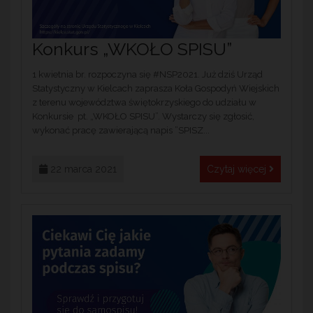
Konkurs „WKOŁO SPISU”
1 kwietnia br. rozpoczyna się #NSP2021. Już dziś Urząd
Statystyczny w Kielcach zaprasza Koła Gospodyń Wiejskich
z terenu województwa świętokrzyskiego do udziału w
Konkursie pt. „WKOŁO SPISU”. Wystarczy się zgłosić,
wykonać pracę zawierającą napis ”SPISZ...
22 marca 2021
Czytaj więcej