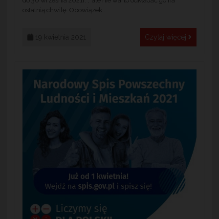
do 30 września 2021r. , ale nie warto odkładać go na
ostatnią chwilę. Obowiązek...
19 kwietnia 2021
Czytaj więcej