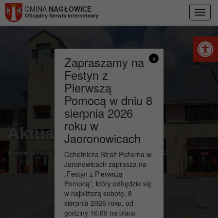
Przejdź do menu
Przejdź do stopki strony
Przejdź do głównej treści strony
GMINA
NAGŁOWICE
Toggl
Oficjalny Serwis Internetowy
navig
Otwórz 
Zapraszamy na
x
Festyn z
Pierwszą
Pomocą w dniu 8
sierpnia 2026
roku w
Aktualności
Jaoronowicach
>
Strona główna
Narodowy Spis Ludności NSP 2021
Ochotnicza Straż Pożarna w
Jaronowicach zaprasza na
„Festyn z Pierwszą
Pomocą”, który odbędzie się
w najbliższą sobotę, 8
sierpnia 2026 roku, od
godziny 16:00 na placu