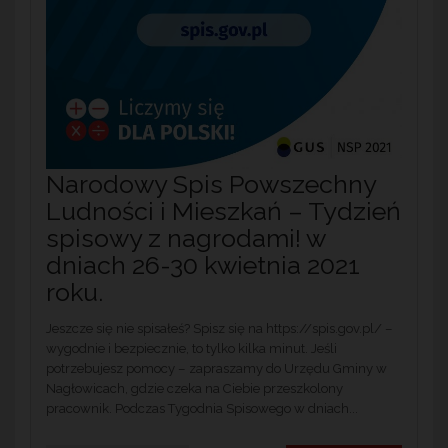
Narodowy Spis Powszechny
Ludności i Mieszkań – Tydzień
spisowy z nagrodami! w
dniach 26-30 kwietnia 2021
roku.
Jeszcze się nie spisałeś? Spisz się na https://spis.gov.pl/ –
wygodnie i bezpiecznie, to tylko kilka minut. Jeśli
potrzebujesz pomocy – zapraszamy do Urzędu Gminy w
Nagłowicach, gdzie czeka na Ciebie przeszkolony
pracownik. Podczas Tygodnia Spisowego w dniach...