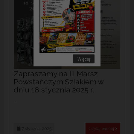
Więcej
Zapraszamy na III Marsz
Powstańczym Szlakiem w
dniu 18 stycznia 2025 r.
...
7 stycznia 2025
Czytaj więcej