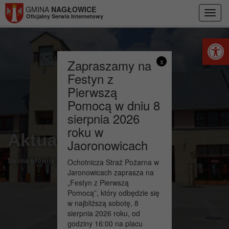
Przejdź do menu
Przejdź do stopki strony
Przejdź do głównej treści strony
GMINA
NAGŁOWICE
Toggl
Oficjalny Serwis Internetowy
navig
Otwórz 
Zapraszamy na
x
Festyn z
Pierwszą
Pomocą w dniu 8
sierpnia 2026
roku w
Aktualności
Jaoronowicach
>
Strona główna
Wydarzenia
Ochotnicza Straż Pożarna w
Jaronowicach zaprasza na
„Festyn z Pierwszą
Pomocą”, który odbędzie się
w najbliższą sobotę, 8
sierpnia 2026 roku, od
godziny 16:00 na placu