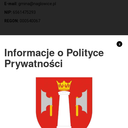
E-mail:
gmina@naglowice.pl
NIP:
6561475293
REGON:
000540067
Gmina Nagłowice
x
Informacje o Polityce
Adres:
ul. Mikołaja Reja 9, 28-362 Nagłowice
Prywatności
NIP:
6562213721
REGON:
291010398
KONTO BANKOWE:
Bank Spółdzielczy Kielce o/Nagłowice
46 84930004 0110 0100 0332 0097
Rachunek odpady komunalne:
44 8493 0004 0110 0100 0332 0133
Godziny pracy