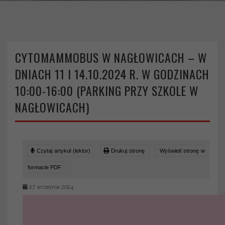
Nagłowicach)
>
>
Strona główna
Aktualności
Cytomammobus w Nagłowicach – w dniach 11 i 14.10.2024 r. w
godzinach 10:00-16:00 (parking przy szkole w Nagłowicach)
CYTOMAMMOBUS W NAGŁOWICACH – W
DNIACH 11 I 14.10.2024 R. W GODZINACH
10:00-16:00 (PARKING PRZY SZKOLE W
NAGŁOWICACH)
Czytaj artykuł (lektor)
Drukuj stronę
Wyświetl stronę w
formacie PDF
27 września 2024