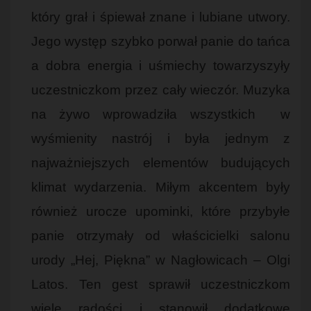
który grał i śpiewał znane i lubiane utwory.
Jego występ szybko porwał panie do tańca
a dobra energia i uśmiechy towarzyszyły
uczestniczkom przez cały wieczór. Muzyka
na żywo wprowadziła wszystkich w
wyśmienity nastrój i była jednym z
najważniejszych elementów budujących
klimat wydarzenia. Miłym akcentem były
również urocze upominki, które przybyłe
panie otrzymały od właścicielki salonu
urody „Hej, Piękna” w Nagłowicach – Olgi
Latos. Ten gest sprawił uczestniczkom
wiele radości i stanowił dodatkowe