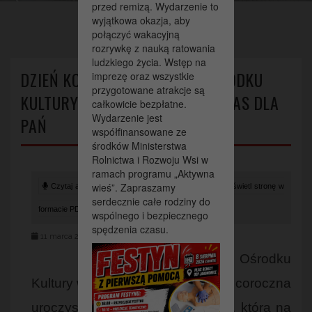
>
przed remizą. Wydarzenie to
Dzień Kobiet w Gminnym Ośrodku Kultury w Nagłowicach – czas
wyjątkowa okazja, aby
dla Pań
połączyć wakacyjną
rozrywkę z nauką ratowania
ludzkiego życia. Wstęp na
DZIEŃ KOBIET W GMINNYM OŚRODKU
imprezę oraz wszystkie
przygotowane atrakcje są
KULTURY W NAGŁOWICACH – CZAS DLA
całkowicie bezpłatne.
Wydarzenie jest
PAŃ
współfinansowane ze
środków Ministerstwa
Rolnictwa i Rozwoju Wsi w
ramach programu „Aktywna
wieś”. Zapraszamy
Czytaj artykuł (lektor)
Drukuj stronę
Wyświetl stronę w
serdecznie całe rodziny do
formacie PDF
wspólnego i bezpiecznego
spędzenia czasu.
11 marca 2026
7 marca w Gminnym Ośrodku
Kultury w Nagłowicach odbyła się coroczna
uroczystość z okazji Dnia Kobiet, która na