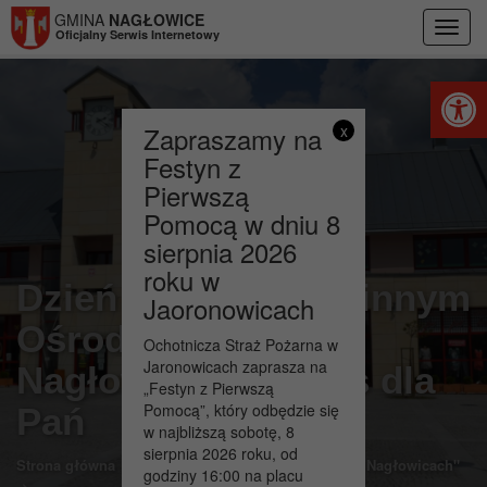
Przejdź do menu
Przejdź do stopki strony
Przejdź do głównej treści strony
GMINA
NAGŁOWICE
Toggl
Oficjalny Serwis Internetowy
navig
Otwórz 
Zapraszamy na
x
Festyn z
Pierwszą
Pomocą w dniu 8
sierpnia 2026
roku w
Dzień Kobiet w Gminnym
Jaoronowicach
Ośrodku Kultury w
Ochotnicza Straż Pożarna w
Jaronowicach zaprasza na
Nagłowicach – czas dla
„Festyn z Pierwszą
Pomocą”, który odbędzie się
Pań
w najbliższą sobotę, 8
sierpnia 2026 roku, od
>
Strona główna
SCBiK "Dworek Mikołaja Reja w Nagłowicach"
godziny 16:00 na placu