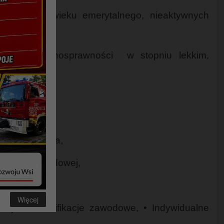
iągnięcia wieku emerytalnego, nieaktywnych
nie o niepełnosprawności w stopniu lekkim,
anu Działania,
iowej i Zawodowej,
,
Więcej
ncje i kwalifikacje zawodowe, • Indywidualne