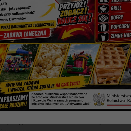
 z niepełnosprawnością od 18 roku życia do os
wo, poszukujących pracy,
 bezrobotnych
posiadających aktualne orzecze
owanym lub znacznym,
szkujące teren województwa świętokrzyskiego.
h projektu oferujemy :
ztwo zawodowe z opracowaniem Indywidualnego Pl
owanie i wdrożenie Indywidualnego Planu Drogi Życ
nictwo psychologiczne, • Poradnictwo terapeutyczne
ztaty zajęciowe, • Szkolenia podnoszące kompete