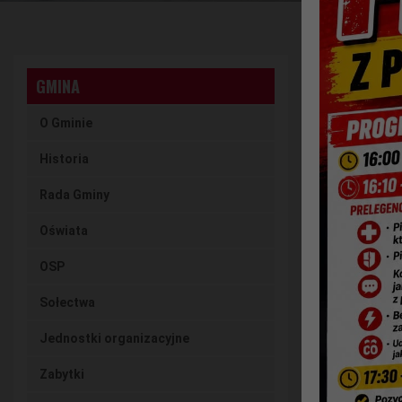
FUNDACJ
GMINA
UDZIAŁU
O Gminie
Historia
Czytaj ar
Rada Gminy
2 czerwca
Oświata
Fundac
OSP
projekc
Sołectwa
Fundu
Jednostki organizacyjne
niepeł
Zabytki
Projekt