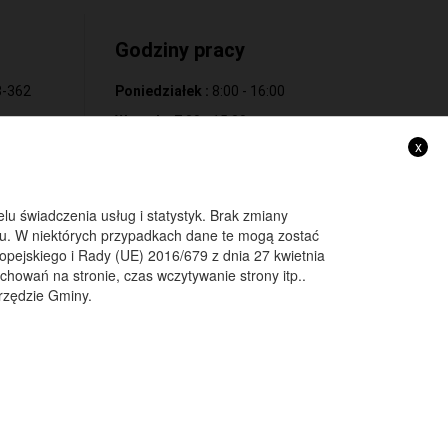
Godziny pracy
28-362
Poniedziałek :
8:00 - 16:00
Wtorek :
7:30 - 15:30
x
Środa :
7:30 - 15:30
Czwartek :
7:30 - 15:30
Piątek :
7:30 - 15:30
lu świadczenia usług i statystyk. Brak zmiany
u. W niektórych przypadkach dane te mogą zostać
ejskiego i Rady (UE) 2016/679 z dnia 27 kwietnia
32 0097
achowań na stronie, czas wczytywanie strony itp..
ne:
Urzędzie Gminy.
32 0133
Projekt i wykonanie