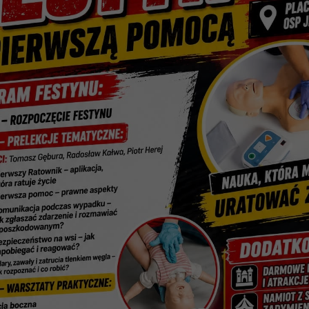
A BŁĘKITNY PROMYK NADZIEI SERDECZNIE ZA
 W PROJEKCIE PN. ,,SIĘGAMY PO SUKCES. AKT
tykuł (lektor)
Drukuj stronę
Wyświetl stronę w formacie PDF
 2025
ja Błękitny Promyk Nadziei serdecznie zaprasz
ie pn. ,,Sięgamy po sukces. Aktywni mimo barier
szem Rehabilitacji Osób Niepełnosprawn
nosprawnością do udziału w szkoleniu PRACOWNI
 skierowany do: