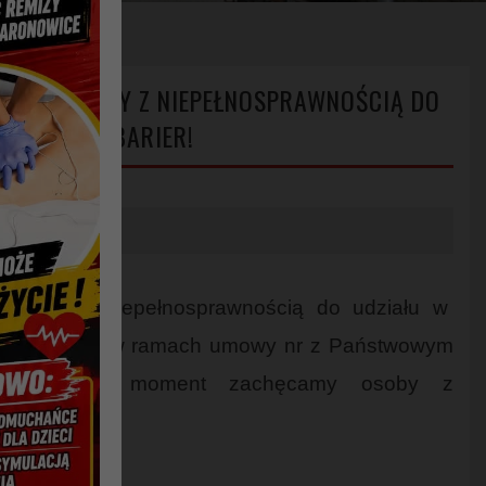
PRASZA OSOBY Z NIEPEŁNOSPRAWNOŚCIĄ DO
YWNI MIMO BARIER!
a osoby z niepełnosprawnością do udziału w
! – edycja 4” w ramach umowy nr z Państwowym
ych. Na ten moment zachęcamy osoby z
K OCHRONY!!!