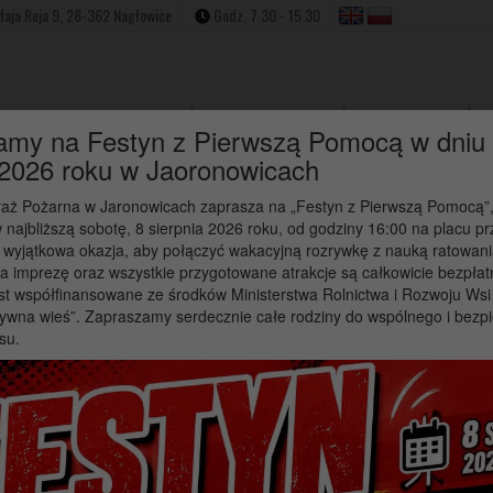
ołaja Reja 9, 28-362 Nagłowice
Godz. 7.30 - 15.30
Strona Główna
Aktualności
W
amy na Festyn z Pierwszą Pomocą w dniu
 2026 roku w Jaoronowicach
raż Pożarna w Jaronowicach zaprasza na „Festyn z Pierwszą Pomocą”,
 najbliższą sobotę, 8 sierpnia 2026 roku, od godziny 16:00 na placu p
 wyjątkowa okazja, aby połączyć wakacyjną rozrywkę z nauką ratowani
a imprezę oraz wszystkie przygotowane atrakcje są całkowicie bezpłat
romyk Nadziei serdecznie z
st współfinansowane ze środków Ministerstwa Rolnictwa i Rozwoju Ws
ywna wieś”. Zapraszamy serdecznie całe rodziny do wspólnego i bezp
 do udziału w projekcie pn
su.
o barier!
 osoby z niepełnosprawnością do udziału w projekcie pn. ,,Sięgamy p