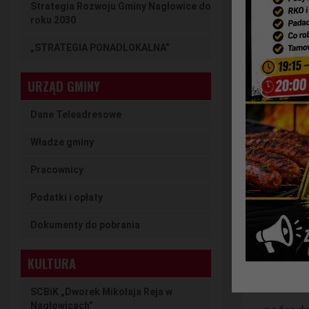
Strategia Rozwoju Gminy Nagłowice do
• osób
roku 2030
zawodo
„STRATEGIA PONADLOKALNA”
•
osób
URZĄD GMINY
umiark
Dane Teleadresowe
• zamie
Władze gminy
W ramac
Pracownicy
• Dorad
Podatki i opłaty
• Oprac
Dokumenty do pobrania
• Porad
KULTURA
• Wars
SCBiK „Dworek Mikołaja Reja w
Nagłowicach”