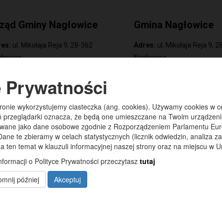
ząd Gminy Nagłowice
Gmina Nagłowice
es:
ul. Mikołaja Reja 9, 28-362
Adres:
ul. Mikołaja Reja 9, 
łowice
Nagłowice
efon:
41-38-145-67
NIP:
6562213721
e Prywatności
efon/Fax:
41-38-145-67
REGON:
291010398
ail:
gmina@naglowice.pl
KONTO BANKOWE:
tronie wykorzystujemy ciasteczka (ang. cookies). Używamy cookies w ce
Bank Spółdzielczy Kielce
:
6561475293
ń przeglądarki oznacza, że będą one umieszczane na Twoim urządzeni
o/Nagłowice
owane jako dane osobowe zgodnie z Rozporządzeniem Parlamentu Europ
GON:
000540067
46 84930004 0110 0100 03
Dane te zbieramy w celach statystycznych (licznik odwiedzin, analiza z
Rachunek odpady komunal
a ten temat w klauzuli informacyjnej naszej strony oraz na miejscu w 
44 8493 0004 0110 0100 03
nformacji o Polityce Prywatności przeczytasz
tutaj
mnij później
Akceptuj