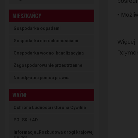
pośredn
MIESZKAŃCY
• Możli
Gospodarka odpadami
Gospodarka nieruchomościami
Więcej 
Reymont
Gospodarka wodno-kanalizacyjna
Zagospodarowanie przestrzenne
Nieodpłatna pomoc prawna
WAŻNE
Ochrona Ludności i Obrona Cywilna
POLSKI ŁAD
Informacje „Rozbudowa drogi krajowej