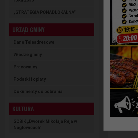
roku 2030
„STRATEGIA PONADLOKALNA”
URZĄD GMINY
Dane Teleadresowe
Władze gminy
Pracownicy
Podatki i opłaty
Dokumenty do pobrania
KULTURA
SCBiK „Dworek Mikołaja Reja w
Nagłowicach”