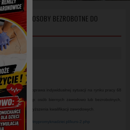
I ZAPRASZA OSOBY BEZROBOTNE DO
wodowego oraz poprawa indywidualnej sytuacji na rynku pracy 68
należących do grup: osób biernych zawodowo lub bezrobotnych,
nabycia lub podwyższenia kwalifikacji zawodowych.
m:
https://www.blekitnypromyknadziei.pl/kurs-2.php