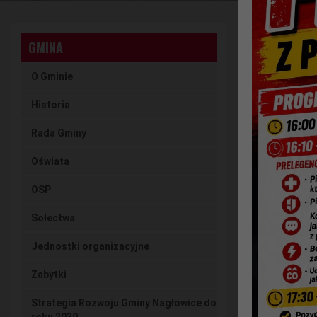
FUNDACJ
GMINA
UDZIAŁU
O Gminie
Historia
Czytaj ar
Rada Gminy
25 kwietni
Oświata
Spraw
OSP
Sołectwa
Celem głó
os. z nie
Jednostki organizacyjne
będących m
Zabytki
więcej na 
Strategia Rozwoju Gminy Nagłowice do