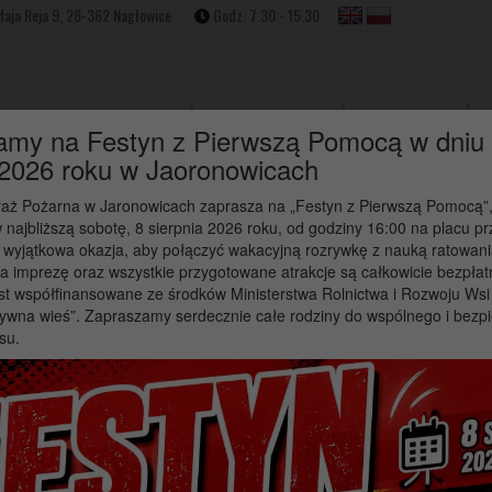
ołaja Reja 9, 28-362 Nagłowice
Godz. 7.30 - 15.30
Strona Główna
Aktualności
W
amy na Festyn z Pierwszą Pomocą w dniu
 2026 roku w Jaoronowicach
raż Pożarna w Jaronowicach zaprasza na „Festyn z Pierwszą Pomocą”,
 najbliższą sobotę, 8 sierpnia 2026 roku, od godziny 16:00 na placu p
 wyjątkowa okazja, aby połączyć wakacyjną rozrywkę z nauką ratowani
a imprezę oraz wszystkie przygotowane atrakcje są całkowicie bezpłat
ska – Błękitny Promyk Nadz
st współfinansowane ze środków Ministerstwa Rolnictwa i Rozwoju Ws
ywna wieś”. Zapraszamy serdecznie całe rodziny do wspólnego i bezp
łu w realizowanych projekt
su.
iska – Błękitny Promyk Nadziei zaprasza osoby bezrobotne do udziału 