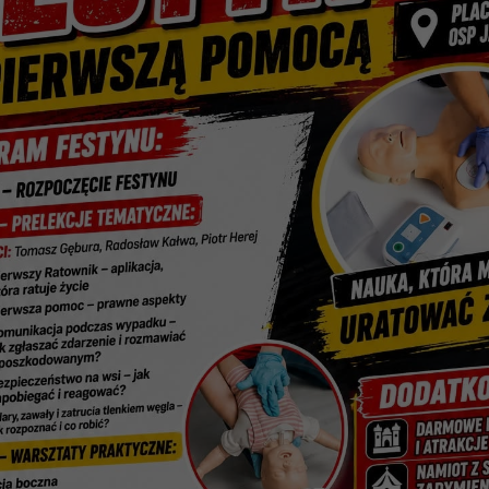
A MIŚKA ZDZISKA – BŁĘKITNY PROMYK NADZIE
 W REALIZOWANYCH PROJEKTACH.
tykuł (lektor)
Drukuj stronę
Wyświetl stronę w formacie PDF
a 2022
na droga do zatrudnienia
wnym projektu jest zwiększenie aktywności zawodowej i potencjału za
pełnosprawnościami (w tym 41 K) w wieku powyżej 18 roku życia, 
ieszkańcami (wg KC) woj. świętokrzyskiego, poprzez umożliwienie im 
stronie Fundacji Miśka Zdziska – Błękitny Promyk Nadziei pod adrese