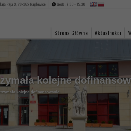
ołaja Reja 9, 28-362 Nagłowice
Godz. 7.30 - 15.30
Strona Główna
Aktualności
W
zymała kolejne dofinansow
rzymała kolejne dofinansowanie.