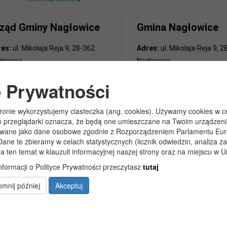
ząd Gminy Nagłowice
Gmina Nagłowice
es:
ul. Mikołaja Reja 9, 28-362
Adres:
ul. Mikołaja Reja 9, 
łowice
Nagłowice
efon:
41-38-145-67
NIP:
6562213721
e Prywatności
efon/Fax:
41-38-145-67
REGON:
291010398
ail:
gmina@naglowice.pl
KONTO BANKOWE:
tronie wykorzystujemy ciasteczka (ang. cookies). Używamy cookies w ce
Bank Spółdzielczy Kielce
:
6561475293
ń przeglądarki oznacza, że będą one umieszczane na Twoim urządzeni
o/Nagłowice
owane jako dane osobowe zgodnie z Rozporządzeniem Parlamentu Europ
GON:
000540067
46 84930004 0110 0100 03
Dane te zbieramy w celach statystycznych (licznik odwiedzin, analiza z
Rachunek odpady komunal
a ten temat w klauzuli informacyjnej naszej strony oraz na miejscu w 
44 8493 0004 0110 0100 03
nformacji o Polityce Prywatności przeczytasz
tutaj
mnij później
Akceptuj