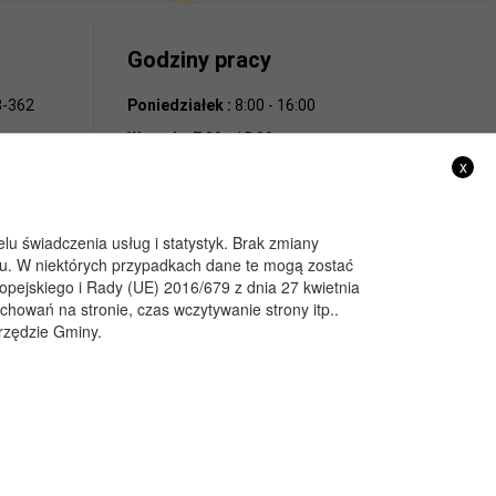
Godziny pracy
28-362
Poniedziałek :
8:00 - 16:00
Wtorek :
7:30 - 15:30
x
Środa :
7:30 - 15:30
Czwartek :
7:30 - 15:30
Piątek :
7:30 - 15:30
lu świadczenia usług i statystyk. Brak zmiany
u. W niektórych przypadkach dane te mogą zostać
ejskiego i Rady (UE) 2016/679 z dnia 27 kwietnia
32 0097
achowań na stronie, czas wczytywanie strony itp..
ne:
Urzędzie Gminy.
32 0133
Projekt i wykonanie