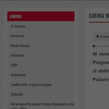
GMINA N
GMINA
O Gminie
Historia
Czytaj ar
Rada Gminy
15 lipca 2
W rama
Oświata
Progra
OSP
zł dof
Sołectwa
Pożarn
Jednostki organizacyjne
Zabytki
Strategia Rozwoju Gminy Nagłowice do