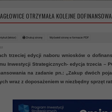
AGŁOWICE OTRZYMAŁA KOLEJNE DOFINANSOWA
tykuł (lektor)
Drukuj stronę
Wyświetl stronę w formacie PDF
022
ch trzeciej edycji naboru wniosków o dofina
mu Inwestycji Strategicznych- edycja trzecia –
inansowania na zadanie pn.: „Zakup dwóch poj
ych wraz z doposażeniem w niezbędny sprzęt ra