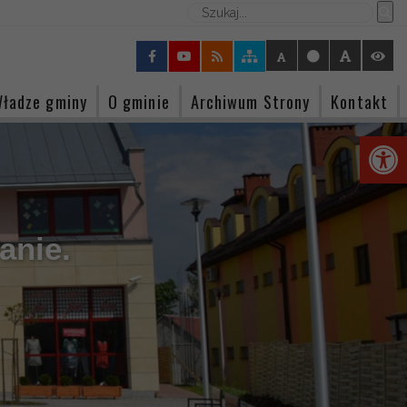
Wyszukaj w serwisie
ładze gminy
O gminie
Archiwum Strony
Kontakt
Otwórz 
anie.