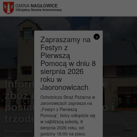
Przejdź do menu
Przejdź do stopki strony
Przejdź do głównej treści strony
GMINA
NAGŁOWICE
Oficjalny Serwis Internetowy
Zapraszamy na
x
Festyn z
Pierwszą
Pomocą w dniu 8
sierpnia 2026
roku w
Informacja o zbiórce
Jaoronowicach
zbóż dla rolników
Ochotnicza Straż Pożarna w
Jaronowicach zaprasza na
posiadających bydło i
„Festyn z Pierwszą
Pomocą”, który odbędzie się
trzodę chlewną.
w najbliższą sobotę, 8
sierpnia 2026 roku, od
>
>
Strona główna
Aktualności
godziny 16:00 na placu
Informacja o zbiórce zbóż dla rolników posiadających bydło i