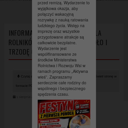
przed remizą. Wydarzenie to
trzodę chlewną.
wyjątkowa okazja, aby
połączyć wakacyjną
rozrywkę z nauką ratowania
ludzkiego życia. Wstęp na
INFORMACJA O ZBIÓRCE ZBÓŻ DLA
imprezę oraz wszystkie
przygotowane atrakcje są
ROLNIKÓW POSIADAJĄCYCH BYDŁO I
całkowicie bezpłatne.
Wydarzenie jest
TRZODĘ CHLEWNĄ.
współfinansowane ze
środków Ministerstwa
Rolnictwa i Rozwoju Wsi w
ramach programu „Aktywna
wieś”. Zapraszamy
Czytaj artykuł (lektor)
Drukuj stronę
Wyświetl stronę w
serdecznie całe rodziny do
formacie PDF
wspólnego i bezpiecznego
spędzenia czasu.
1 sierpnia 2024