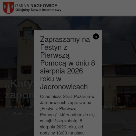
Przejdź do menu
Przejdź do stopki strony
Przejdź do głównej treści strony
GMINA
NAGŁOWICE
Oficjalny Serwis Internetowy
Zapraszamy na
x
Festyn z
Pierwszą
Pomocą w dniu 8
sierpnia 2026
roku w
„Katyń…ocalić od
Jaoronowicach
zapomnienia”
Ochotnicza Straż Pożarna w
Jaronowicach zaprasza na
>
Strona główna
SCBiK "Dworek Mikołaja Reja w Nagłowicach"
„Festyn z Pierwszą
>
„Katyń…ocalić od zapomnienia”
Pomocą”, który odbędzie się
w najbliższą sobotę, 8
sierpnia 2026 roku, od
godziny 16:00 na placu