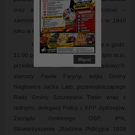
oraz aspirantowi Edwardowi Kotowi –
zamordowanych przez Sowietów w 1940
roku w Katyniu.
Uroczystość rozpoczęła się o godz.
11:00 powitaniem uczestników, w tym m.in.
Więcej
przedstawicieli władz samorządowych:
starosty Pawła Faryny, wójta Gminy
Nagłowice Jacka Lato, przewodniczącego
Rady Gminy Szczepana Treter wraz z
radnymi, delegacji Policji z KPP Jędrzejów,
Zarządu Gminnego OSP, IPN,
Stowarzyszenia „Rodzina Policyjna 1939