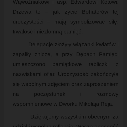
Wąwoźniakowi i asp. Edwardowi Kotowi.
Drzewa te – jak życie Bohaterów tej
uroczystości – mają symbolizować siłę,
trwałość i niezłomną pamięć.
Delegacje złożyły wiązanki kwiatów i
zapaliły znicze, a przy Dębach Pamięci
umieszczono pamiątkowe tabliczki z
nazwiskami ofiar. Uroczystość zakończyła
się wspólnym zdjęciem oraz zaproszeniem
na poczęstunek i rozmowy
wspomnieniowe w Dworku Mikołaja Reja.
Dziękujemy wszystkim obecnym za
udział i wspólną refleksję. Wasza obecność