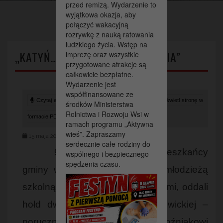
przed remizą. Wydarzenie to
wyjątkowa okazja, aby
połączyć wakacyjną
rozrywkę z nauką ratowania
ludzkiego życia. Wstęp na
„KATYŃ…OCALIĆ OD ZAPOMNIENIA”
imprezę oraz wszystkie
przygotowane atrakcje są
całkowicie bezpłatne.
Wydarzenie jest
współfinansowane ze
Czytaj artykuł (lektor)
Drukuj stronę
Wyświetl stronę w
środków Ministerstwa
Rolnictwa i Rozwoju Wsi w
formacie PDF
ramach programu „Aktywna
wieś”. Zapraszamy
15 maja 2025
serdecznie całe rodziny do
9 maja w Nagłowicach mieszkańcy
wspólnego i bezpiecznego
spędzenia czasu.
gminy wraz z rodzinami ofiar, młodzieżą
szkolną oraz zaproszonymi gośćmi, oddali
hołd dwóm synom ziemi nagłowickiej –
porucznikowi Teodorowi Wąwoźniakowi