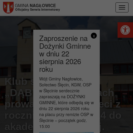
Przejdź do menu
Przejdź do stopki strony
Przejdź do głównej treści strony
GMINA
NAGŁOWICE
Toggl
Oficjalny Serwis Internetowy
navig
Otwórz 
Zaproszenie na
x
Dożynki Gminne
w dniu 22
sierpnia 2026
roku
Klub sportowy LZS
Wójt Gminy Nagłowice,
Sołectwo Ślęcin, KGW, OSP
„DĄB” w Nagłowicach
w Ślęcinie serdecznie
zapraszają na DOŻYNKI
prowadzi nabór dzieci z
GMINNE, które odbędą się w
dniu 22 sierpnia 2026 roku
roczników 2011-2014 do
na placu przy remizie OSP w
Ślęcinie – początek godz.
akademii piłkarskiej.
15:00