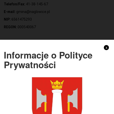
Telefon/Fax:
41-38-145-67
E-mail:
gmina@naglowice.pl
NIP:
6561475293
REGON:
000540067
Gmina Nagłowice
x
Informacje o Polityce
Adres:
ul. Mikołaja Reja 9, 28-362 Nagłowice
Prywatności
NIP:
6562213721
REGON:
291010398
KONTO BANKOWE:
Bank Spółdzielczy Kielce o/Nagłowice
46 84930004 0110 0100 0332 0097
Rachunek odpady komunalne:
44 8493 0004 0110 0100 0332 0133