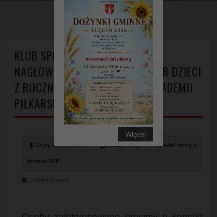
>
>
Strona główna
Aktualności
Klub sportowy LZS „DĄB” w Nagłowicach prowadzi nabór dzieci
z roczników 2011-2014 do akademii piłkarskiej.
KLUB SPORTOWY LZS „DĄB” W
NAGŁOWICACH PROWADZI NABÓR DZIECI
Z ROCZNIKÓW 2011-2014 DO AKADEMII
PIŁKARSKIEJ.
Więcej
Czytaj artykuł (lektor)
Drukuj stronę
Wyświetl stronę w
formacie PDF
4 września 2020
Osoby zainteresowane prosimy o kontakt