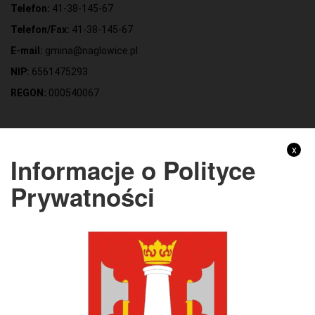
Telefon:
41-38-145-67
Telefon/Fax:
41-38-145-67
E-mail:
gmina@naglowice.pl
NIP:
6561475293
REGON:
000540067
Gmina Nagłowice
x
Informacje o Polityce
Adres:
ul. Mikołaja Reja 9, 28-362 Nagłowice
Prywatności
NIP:
6562213721
REGON:
291010398
KONTO BANKOWE:
Bank Spółdzielczy Kielce o/Nagłowice
46 84930004 0110 0100 0332 0097
Rachunek odpady komunalne:
44 8493 0004 0110 0100 0332 0133