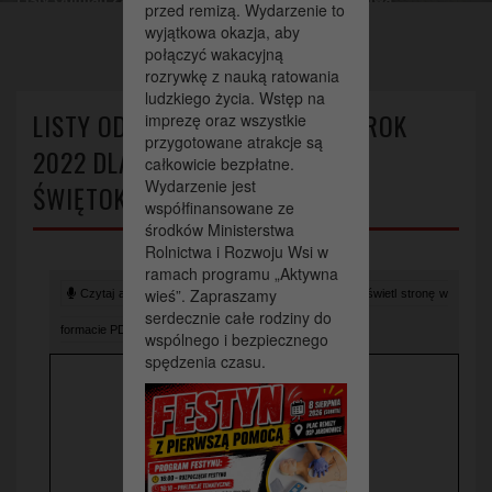
przed remizą. Wydarzenie to
świętokrzyskiego
wyjątkowa okazja, aby
połączyć wakacyjną
rozrywkę z nauką ratowania
ludzkiego życia. Wstęp na
LISTY ODMIAN ZALECANYCH NA ROK
imprezę oraz wszystkie
przygotowane atrakcje są
2022 DLA WOJEWÓDZTWA
całkowicie bezpłatne.
Wydarzenie jest
ŚWIĘTOKRZYSKIEGO
współfinansowane ze
środków Ministerstwa
Rolnictwa i Rozwoju Wsi w
ramach programu „Aktywna
wieś”. Zapraszamy
Czytaj artykuł (lektor)
Drukuj stronę
Wyświetl stronę w
serdecznie całe rodziny do
formacie PDF
wspólnego i bezpiecznego
spędzenia czasu.