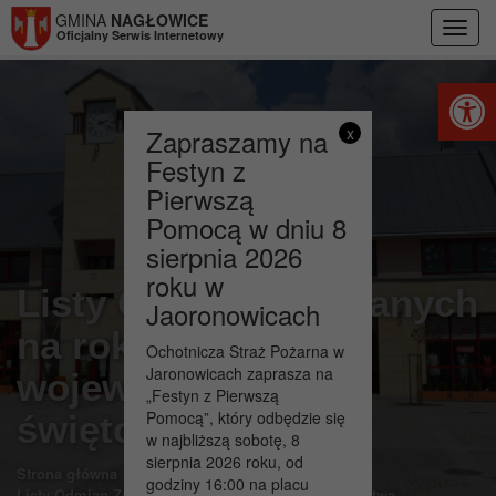
Przejdź do menu
Przejdź do stopki strony
Przejdź do głównej treści strony
GMINA
NAGŁOWICE
Toggl
Oficjalny Serwis Internetowy
navig
Otwórz 
Zapraszamy na
x
Festyn z
Pierwszą
Pomocą w dniu 8
sierpnia 2026
roku w
Listy Odmian Zalecanych
Jaoronowicach
na rok 2022 dla
Ochotnicza Straż Pożarna w
Jaronowicach zaprasza na
województwa
„Festyn z Pierwszą
Pomocą”, który odbędzie się
świętokrzyskiego
w najbliższą sobotę, 8
sierpnia 2026 roku, od
>
>
Strona główna
Aktualności
godziny 16:00 na placu
Listy Odmian Zalecanych na rok 2022 dla województwa