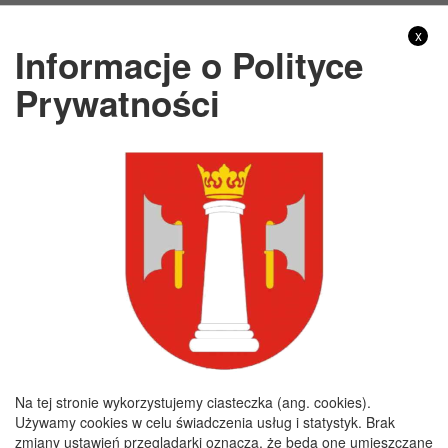
Gmina Nagłowice
x
Informacje o Polityce
Adres:
ul. Mikołaja Reja 9, 28-362 Nagłowice
Prywatności
NIP:
6562213721
REGON:
291010398
KONTO BANKOWE:
Bank Spółdzielczy Kielce o/Nagłowice
46 84930004 0110 0100 0332 0097
Rachunek odpady komunalne:
44 8493 0004 0110 0100 0332 0133
Godziny pracy
Poniedziałek :
8:00 - 16:00
Wtorek :
7:30 - 15:30
Na tej stronie wykorzystujemy ciasteczka (ang. cookies).
Środa :
7:30 - 15:30
Używamy cookies w celu świadczenia usług i statystyk. Brak
zmiany ustawień przeglądarki oznacza, że będą one umieszczane