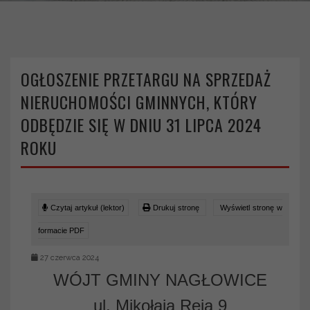
>
>
Strona główna
Aktualności
Ogłoszenie przetargu na sprzedaż nieruchomości gminnych,
który odbędzie się w dniu 31 lipca 2024 roku
OGŁOSZENIE PRZETARGU NA SPRZEDAŻ
NIERUCHOMOŚCI GMINNYCH, KTÓRY
ODBĘDZIE SIĘ W DNIU 31 LIPCA 2024
ROKU
Czytaj artykuł (lektor)
Drukuj stronę
Wyświetl stronę w
formacie PDF
27 czerwca 2024
WÓJT GMINY NAGŁOWICE
ul. Mikołaja Reja 9