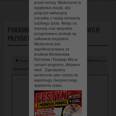
przed remizą. Wydarzenie to
wyjątkowa okazja, aby
połączyć wakacyjną
rozrywkę z nauką ratowania
ludzkiego życia. Wstęp na
PORADNIK BEZPIECZEŃSTWA – TWOJE
imprezę oraz wszystkie
przygotowane atrakcje są
PRZYGOTOWANIE MA ZNACZENIE
całkowicie bezpłatne.
Wydarzenie jest
współfinansowane ze
środków Ministerstwa
Rolnictwa i Rozwoju Wsi w
Czytaj artykuł (lektor)
Drukuj stronę
Wyświetl stronę w
ramach programu „Aktywna
wieś”. Zapraszamy
formacie PDF
serdecznie całe rodziny do
wspólnego i bezpiecznego
spędzenia czasu.