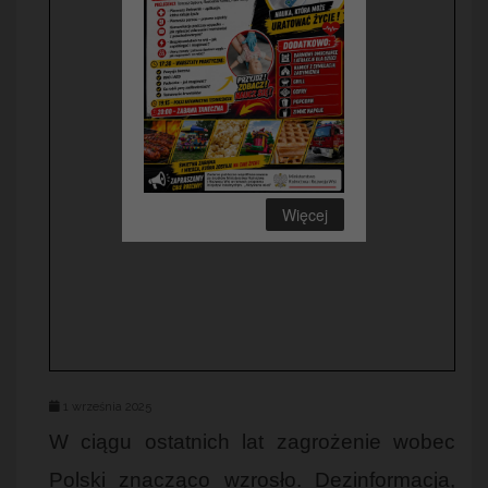
Więcej
1 września 2025
W ciągu ostatnich lat zagrożenie wobec
Polski znacząco wzrosło. Dezinformacja,