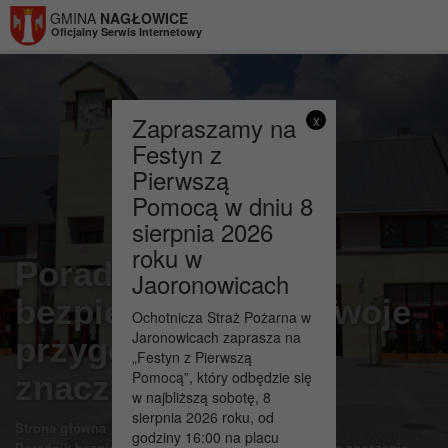
Przejdź do menu
Przejdź do stopki strony
Przejdź do głównej treści strony
GMINA
NAGŁOWICE
Oficjalny Serwis Internetowy
Zapraszamy na
x
Festyn z
Pierwszą
Pomocą w dniu 8
sierpnia 2026
roku w
Poradnik
Jaoronowicach
bezpieczeństwa – Twoje
Ochotnicza Straż Pożarna w
Jaronowicach zaprasza na
przygotowanie ma
„Festyn z Pierwszą
Pomocą”, który odbędzie się
znaczenie
w najbliższą sobotę, 8
sierpnia 2026 roku, od
>
>
Strona główna
WAŻNE
godziny 16:00 na placu
Poradnik bezpieczeństwa – Twoje przygotowanie ma znaczenie