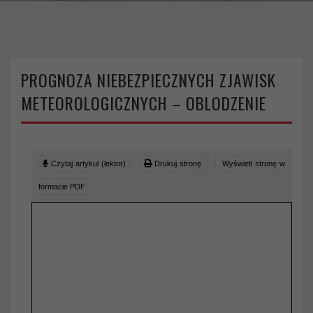
>
>
Strona główna
Ostrzeżenia meteorologiczne
PROGNOZA NIEBEZPIECZNYCH ZJAWISK
METEOROLOGICZNYCH – Oblodzenie
PROGNOZA NIEBEZPIECZNYCH ZJAWISK
METEOROLOGICZNYCH – OBLODZENIE
Czytaj artykuł (lektor)
Drukuj stronę
Wyświetl stronę w
formacie PDF