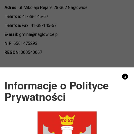
Adres:
ul. Mikołaja Reja 9, 28-362 Nagłowice
Telefon:
41-38-145-67
Telefon/Fax:
41-38-145-67
E-mail:
gmina@naglowice.pl
NIP:
6561475293
REGON:
000540067
Gmina Nagłowice
x
Informacje o Polityce
Adres:
ul. Mikołaja Reja 9, 28-362 Nagłowice
Prywatności
NIP:
6562213721
REGON:
291010398
KONTO BANKOWE:
Bank Spółdzielczy Kielce o/Nagłowice
46 84930004 0110 0100 0332 0097
Rachunek odpady komunalne: