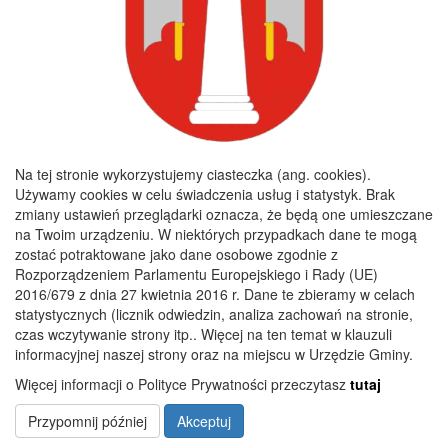
44 8493 0004 0110 0100 0332 0133
Godziny pracy
Poniedziałek :
8:00 - 16:00
Wtorek :
7:30 - 15:30
Na tej stronie wykorzystujemy ciasteczka (ang. cookies).
Środa :
7:30 - 15:30
Używamy cookies w celu świadczenia usług i statystyk. Brak
zmiany ustawień przeglądarki oznacza, że będą one umieszczane
Czwartek :
7:30 - 15:30
na Twoim urządzeniu. W niektórych przypadkach dane te mogą
Piątek :
7:30 - 15:30
zostać potraktowane jako dane osobowe zgodnie z
Rozporządzeniem Parlamentu Europejskiego i Rady (UE)
2016/679 z dnia 27 kwietnia 2016 r. Dane te zbieramy w celach
statystycznych (licznik odwiedzin, analiza zachowań na stronie,
Copyright 2019@ Urząd Gminy Nagłowice
czas wczytywanie strony itp.. Więcej na ten temat w klauzuli
informacyjnej naszej strony oraz na miejscu w Urzędzie Gminy.
Więcej informacji o Polityce Prywatności przeczytasz
tutaj
Przypomnij później
Akceptuj