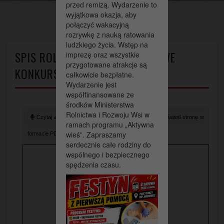
przed remizą. Wydarzenie to
wyjątkowa okazja, aby
połączyć wakacyjną
rozrywkę z nauką ratowania
ludzkiego życia. Wstęp na
SPIS ROLNY 2020 – WEEKENDOWE
imprezę oraz wszystkie
przygotowane atrakcje są
KONKURSY SPISOWE
całkowicie bezpłatne.
Wydarzenie jest
współfinansowane ze
środków Ministerstwa
Rolnictwa i Rozwoju Wsi w
Czytaj artykuł (lektor)
Drukuj stronę
Wyświetl stronę w
ramach programu „Aktywna
wieś”. Zapraszamy
formacie PDF
serdecznie całe rodziny do
wspólnego i bezpiecznego
spędzenia czasu.