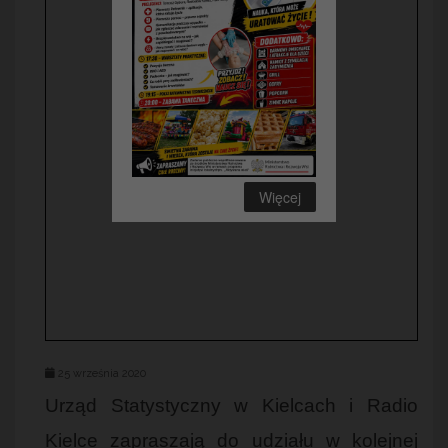
Więcej
25 września 2020
Urząd Statystyczny w Kielcach i Radio
Kielce zapraszają do udziału w kolejnej