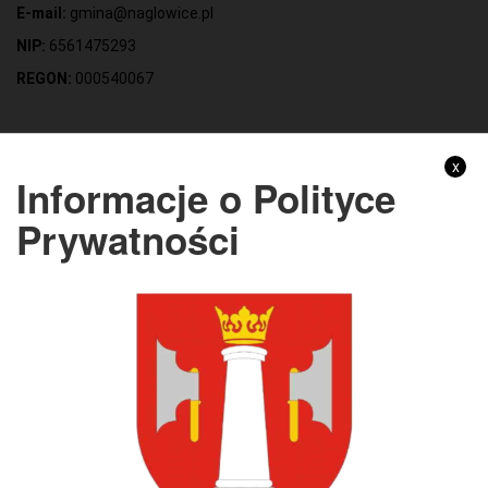
E-mail:
gmina@naglowice.pl
NIP:
6561475293
REGON:
000540067
Gmina Nagłowice
x
Informacje o Polityce
Adres:
ul. Mikołaja Reja 9, 28-362 Nagłowice
Prywatności
NIP:
6562213721
REGON:
291010398
KONTO BANKOWE:
Bank Spółdzielczy Kielce o/Nagłowice
46 84930004 0110 0100 0332 0097
Rachunek odpady komunalne:
44 8493 0004 0110 0100 0332 0133
Godziny pracy