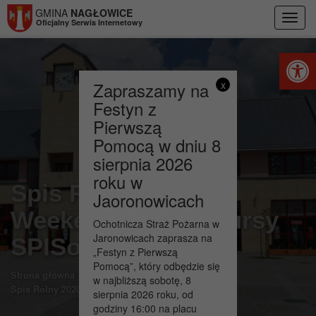
Przejdź do menu
Przejdź do stopki strony
Przejdź do głównej treści strony
GMINA
NAGŁOWICE
Toggl
Oficjalny Serwis Internetowy
navig
Otwórz 
Zapraszamy na
x
Festyn z
Pierwszą
Pomocą w dniu 8
sierpnia 2026
roku w
Spis Rolny 2020 –
Jaoronowicach
Weekendowe konkursy
Ochotnicza Straż Pożarna w
Jaronowicach zaprasza na
SPISowe
„Festyn z Pierwszą
Pomocą”, który odbędzie się
>
>
Strona główna
Aktualności
w najbliższą sobotę, 8
Spis Rolny 2020 – Weekendowe konkursy SPISowe
sierpnia 2026 roku, od
godziny 16:00 na placu