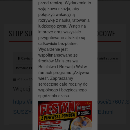
przed remizą. Wydarzenie to
wyjątkowa okazja, aby
połączyć wakacyjną
rozrywkę z nauką ratowania
ludzkiego życia. Wstęp na
STOP SUSZY – PROGRAMY POMOCOWE
imprezę oraz wszystkie
przygotowane atrakcje są
całkowicie bezpłatne.
Wydarzenie jest
współfinansowane ze
Czytaj artykuł (lektor)
Drukuj stronę
Wyświetl stronę w
środków Ministerstwa
Rolnictwa i Rozwoju Wsi w
formacie PDF
ramach programu „Aktywna
wieś”. Zapraszamy
30 lipca 2020
serdecznie całe rodziny do
Więcej informacji pod linkiem:
wspólnego i bezpiecznego
spędzenia czasu.
https://ir.kielce.uw.gov.pl/ir/aktualnosci/17607
SUSZY-PROGRAMY-POMOCOWE.html