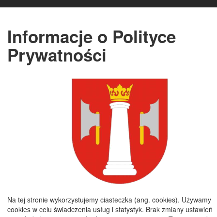
Godziny pracy
Informacje o Polityce
Poniedziałek :
8:00 - 16:00
Prywatności
Wtorek :
7:30 - 15:30
Środa :
7:30 - 15:30
Czwartek :
7:30 - 15:30
Piątek :
7:30 - 15:30
Copyright 2019@ Urząd Gminy Nagłowice
Na tej stronie wykorzystujemy ciasteczka (ang. cookies). Używamy
cookies w celu świadczenia usług i statystyk. Brak zmiany ustawień