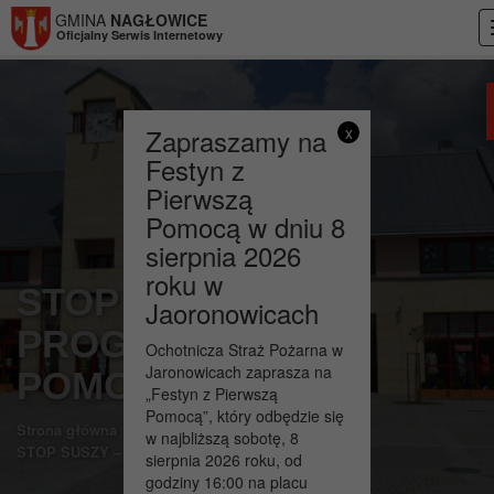
Przejdź do menu
Przejdź do stopki strony
Przejdź do głównej treści strony
GMINA
NAGŁOWICE
Oficjalny Serwis Internetowy
Zapraszamy na
x
Festyn z
Pierwszą
Pomocą w dniu 8
sierpnia 2026
roku w
STOP SUSZY –
Jaoronowicach
PROGRAMY
Ochotnicza Straż Pożarna w
Jaronowicach zaprasza na
POMOCOWE
„Festyn z Pierwszą
Pomocą”, który odbędzie się
>
>
Strona główna
Aktualności
w najbliższą sobotę, 8
STOP SUSZY – PROGRAMY POMOCOWE
sierpnia 2026 roku, od
godziny 16:00 na placu