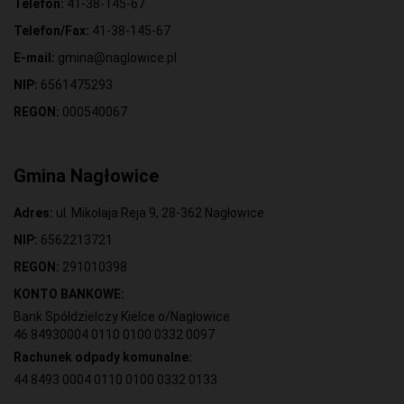
Telefon:
41-38-145-67
Telefon/Fax:
41-38-145-67
E-mail:
gmina@naglowice.pl
NIP:
6561475293
REGON:
000540067
Gmina Nagłowice
Adres:
ul. Mikołaja Reja 9, 28-362 Nagłowice
NIP:
6562213721
REGON:
291010398
KONTO BANKOWE:
Bank Spółdzielczy Kielce o/Nagłowice
46 84930004 0110 0100 0332 0097
Rachunek odpady komunalne:
44 8493 0004 0110 0100 0332 0133