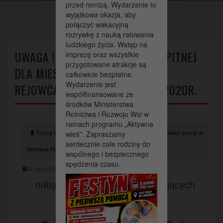
przed remizą. Wydarzenie to
>
>
Strona główna
Aktualności
wyjątkowa okazja, aby
UWAGA !!! Dystrybucja wody pitnej dla mieszkańców Nagłowic i
połączyć wakacyjną
Rejowca w dniach 6-7 lipca 2020r.
rozrywkę z nauką ratowania
ludzkiego życia. Wstęp na
UWAGA !!! DYSTRYBUCJA WODY PITNEJ
imprezę oraz wszystkie
przygotowane atrakcje są
DLA MIESZKAŃCÓW NAGŁOWIC I
całkowicie bezpłatne.
Wydarzenie jest
REJOWCA W DNIACH 6-7 LIPCA 2020R.
współfinansowane ze
środków Ministerstwa
Rolnictwa i Rozwoju Wsi w
ramach programu „Aktywna
wieś”. Zapraszamy
Czytaj artykuł (lektor)
Drukuj stronę
Wyświetl stronę w
serdecznie całe rodziny do
formacie PDF
wspólnego i bezpiecznego
spędzenia czasu.
6 lipca 2020
odbywać się będzie w następujących
godzinach: