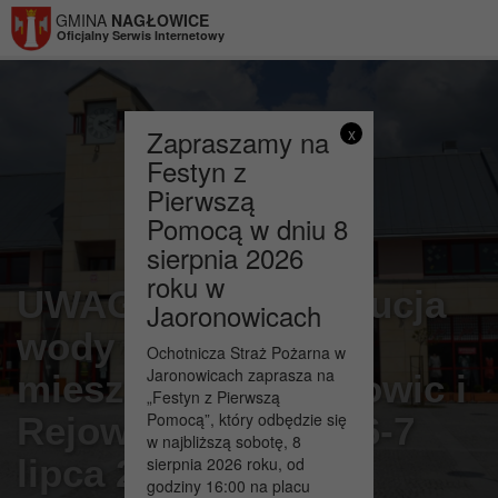
Przejdź do menu
Przejdź do stopki strony
Przejdź do głównej treści strony
GMINA
NAGŁOWICE
Oficjalny Serwis Internetowy
Zapraszamy na
x
Festyn z
Pierwszą
Pomocą w dniu 8
sierpnia 2026
roku w
UWAGA !!! Dystrybucja
Jaoronowicach
wody pitnej dla
Ochotnicza Straż Pożarna w
Jaronowicach zaprasza na
mieszkańców Nagłowic i
„Festyn z Pierwszą
Pomocą”, który odbędzie się
Rejowca w dniach 6-7
w najbliższą sobotę, 8
lipca 2020r.
sierpnia 2026 roku, od
godziny 16:00 na placu