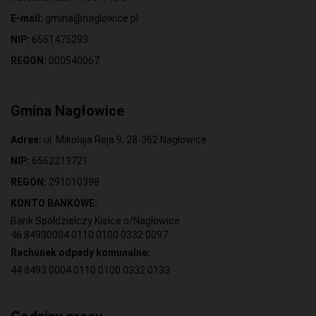
E-mail:
gmina@naglowice.pl
NIP:
6561475293
REGON:
000540067
Gmina Nagłowice
Adres:
ul. Mikołaja Reja 9, 28-362 Nagłowice
NIP:
6562213721
REGON:
291010398
KONTO BANKOWE:
Bank Spółdzielczy Kielce o/Nagłowice
46 84930004 0110 0100 0332 0097
Rachunek odpady komunalne:
44 8493 0004 0110 0100 0332 0133