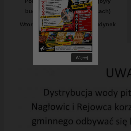
Poniedziałek – godz. 17-19 (były
budynek Policji w Nagłowicach)
Wtorek – godz. 17-19 (były budynek
Policji w Nagłowicach)
Więcej