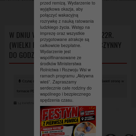
przed remizą. Wydarzenie to
czynny do godz. 13:00
wyjątkowa okazja, aby
połączyć wakacyjną
rozrywkę z nauką ratowania
ludzkiego życia. Wstęp na
W DNIU W DNIU 15 KWIETNIA 2022R.
imprezę oraz wszystkie
przygotowane atrakcje są
(WIELKI PIĄTEK) URZĄD BĘDZIE CZYNNY
całkowicie bezpłatne.
Wydarzenie jest
DO GODZ. 13:00
współfinansowane ze
środków Ministerstwa
Rolnictwa i Rozwoju Wsi w
ramach programu „Aktywna
wieś”. Zapraszamy
Czytaj artykuł (lektor)
Drukuj stronę
Wyświetl stronę w
serdecznie całe rodziny do
formacie PDF
wspólnego i bezpiecznego
spędzenia czasu.
14 kwietnia 2022