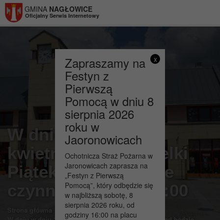
Przejdź do menu
Przejdź do stopki strony
Przejdź do głównej treści strony
GMINA
NAGŁOWICE
Oficjalny Serwis Internetowy
Zapraszamy na
x
Festyn z
Pierwszą
Pomocą w dniu 8
sierpnia 2026
roku w
W dniu w dniu 15
Jaoronowicach
kwietnia 2022r. (Wielki
Ochotnicza Straż Pożarna w
Jaronowicach zaprasza na
Piątek) Urząd będzie
„Festyn z Pierwszą
Pomocą”, który odbędzie się
czynny do godz. 13:00
w najbliższą sobotę, 8
sierpnia 2026 roku, od
>
>
Strona główna
Aktualności
godziny 16:00 na placu
W dniu w dniu 15 kwietnia 2022r. (Wielki Piątek) Urząd będzie