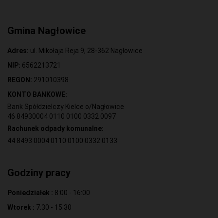
Gmina Nagłowice
Adres:
ul. Mikołaja Reja 9, 28-362 Nagłowice
NIP:
6562213721
REGON:
291010398
KONTO BANKOWE:
Bank Spółdzielczy Kielce o/Nagłowice
46 84930004 0110 0100 0332 0097
Rachunek odpady komunalne:
44 8493 0004 0110 0100 0332 0133
Godziny pracy
Poniedziałek :
8:00 - 16:00
Wtorek :
7:30 - 15:30