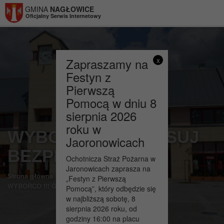
Przejdź do menu
Przejdź do stopki strony
Przejdź do głównej treści strony
GMINA
NAGŁOWICE
Oficjalny Serwis Internetowy
Zapraszamy na
x
Festyn z
Pierwszą
Pomocą w dniu 8
sierpnia 2026
roku w
WYBORCO !!! GŁOSUJ
Jaoronowicach
BEZPIECZNIE !!!
Ochotnicza Straż Pożarna w
Jaronowicach zaprasza na
>
>
Strona główna
Aktualności
„Festyn z Pierwszą
WYBORCO !!! GŁOSUJ BEZPIECZNIE !!!
Pomocą”, który odbędzie się
w najbliższą sobotę, 8
sierpnia 2026 roku, od
godziny 16:00 na placu