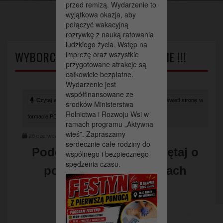
przed remizą. Wydarzenie to
wyjątkowa okazja, aby
połączyć wakacyjną
rozrywkę z nauką ratowania
ludzkiego życia. Wstęp na
WYBORCO !!! GŁOSUJ BEZPIECZNIE !!!
imprezę oraz wszystkie
przygotowane atrakcje są
całkowicie bezpłatne.
Wydarzenie jest
współfinansowane ze
Czytaj artykuł (lektor)
Drukuj stronę
Wyświetl stronę w
środków Ministerstwa
Rolnictwa i Rozwoju Wsi w
formacie PDF
ramach programu „Aktywna
wieś”. Zapraszamy
26 czerwca 2020
serdecznie całe rodziny do
Podczas wyborów pamiętaj o
wspólnego i bezpiecznego
spędzenia czasu.
podstawowych zasadach
bezpieczeństwa.