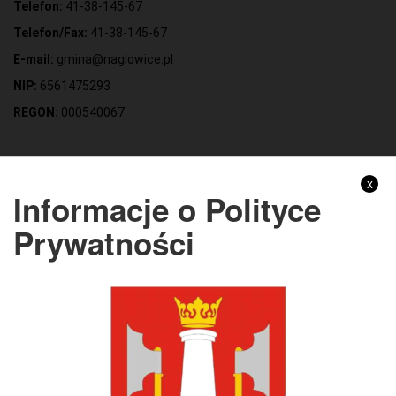
Telefon:
41-38-145-67
Telefon/Fax:
41-38-145-67
E-mail:
gmina@naglowice.pl
NIP:
6561475293
REGON:
000540067
Gmina Nagłowice
x
Informacje o Polityce
Adres:
ul. Mikołaja Reja 9, 28-362 Nagłowice
Prywatności
NIP:
6562213721
REGON:
291010398
KONTO BANKOWE:
Bank Spółdzielczy Kielce o/Nagłowice
46 84930004 0110 0100 0332 0097
Rachunek odpady komunalne:
44 8493 0004 0110 0100 0332 0133