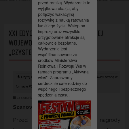
przed remizą. Wydarzenie to
„Czyste Serce”,
wyjątkowa okazja, aby
połączyć wakacyjną
rozrywkę z nauką ratowania
ludzkiego życia. Wstęp na
XXI EDYCJA NAGRODY HONOROWEJ
imprezę oraz wszystkie
przygotowane atrakcje są
WOJEWODY ŚWIĘTOKRZYSKIEGO
całkowicie bezpłatne.
Wydarzenie jest
„CZYSTE SERCE”,
współfinansowane ze
środków Ministerstwa
Rolnictwa i Rozwoju Wsi w
ramach programu „Aktywna
wieś”. Zapraszamy
Czytaj artykuł (lektor)
Drukuj stronę
Wyświetl stronę w
serdecznie całe rodziny do
formacie PDF
wspólnego i bezpiecznego
spędzenia czasu.
24 sierpnia 2023
Szanowni
Państwo!
Przed nami kolejna XXI edycja nagrody