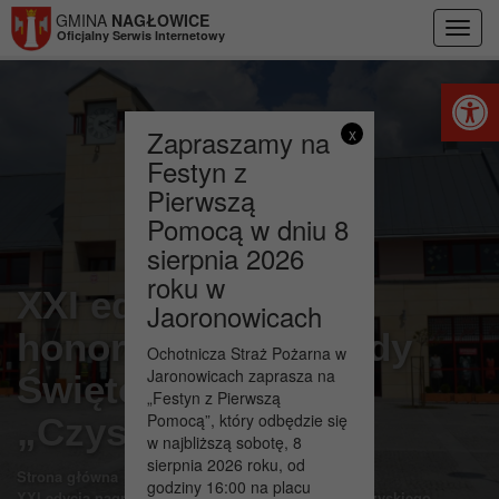
Przejdź do menu
Przejdź do stopki strony
Przejdź do głównej treści strony
GMINA
NAGŁOWICE
Toggl
Oficjalny Serwis Internetowy
navig
Otwórz 
Zapraszamy na
x
Festyn z
Pierwszą
Pomocą w dniu 8
sierpnia 2026
roku w
XXI edycja nagrody
Jaoronowicach
honorowej Wojewody
Ochotnicza Straż Pożarna w
Jaronowicach zaprasza na
Świętokrzyskiego
„Festyn z Pierwszą
Pomocą”, który odbędzie się
„Czyste Serce”,
w najbliższą sobotę, 8
sierpnia 2026 roku, od
>
>
Strona główna
Aktualności
godziny 16:00 na placu
XXI edycja nagrody honorowej Wojewody Świętokrzyskiego