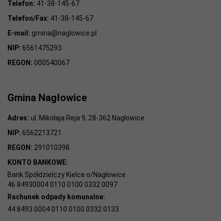
Telefon:
41-38-145-67
Telefon/Fax:
41-38-145-67
E-mail:
gmina@naglowice.pl
NIP:
6561475293
REGON:
000540067
Gmina Nagłowice
Adres:
ul. Mikołaja Reja 9, 28-362 Nagłowice
NIP:
6562213721
REGON:
291010398
KONTO BANKOWE:
Bank Spółdzielczy Kielce o/Nagłowice
46 84930004 0110 0100 0332 0097
Rachunek odpady komunalne:
44 8493 0004 0110 0100 0332 0133