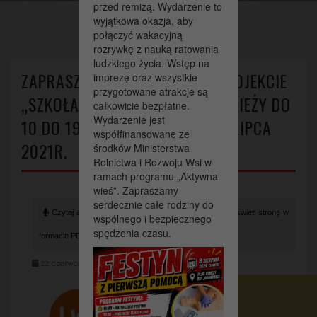
przed remizą. Wydarzenie to
>
>
Strona główna
Aktualności
wyjątkowa okazja, aby
Zapraszamy do udziału w projekcie „Szkoła Sztuk” dzieci i
połączyć wakacyjną
młodzieży do 10 do 19 lat w terminie 5-18 lipca 2021r.
rozrywkę z nauką ratowania
ludzkiego życia. Wstęp na
ZAPRASZAMY DO UDZIAŁU W PROJEKCIE
imprezę oraz wszystkie
przygotowane atrakcje są
„SZKOŁA SZTUK” DZIECI I MŁODZIEŻY DO
całkowicie bezpłatne.
Wydarzenie jest
10 DO 19 LAT W TERMINIE 5-18 LIPCA
współfinansowane ze
2021R.
środków Ministerstwa
Rolnictwa i Rozwoju Wsi w
ramach programu „Aktywna
wieś”. Zapraszamy
serdecznie całe rodziny do
Czytaj artykuł (lektor)
Drukuj stronę
Wyświetl stronę w
wspólnego i bezpiecznego
spędzenia czasu.
formacie PDF
22 czerwca 2021