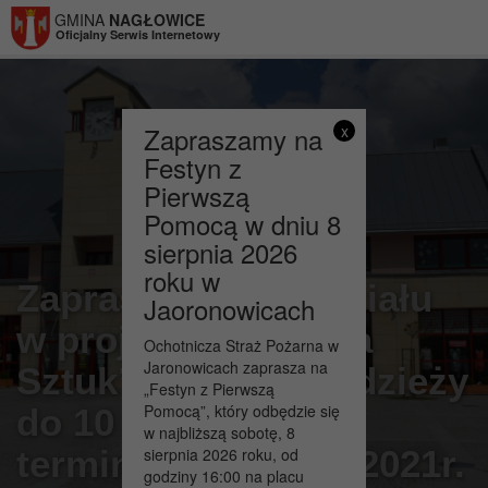
Przejdź do menu
Przejdź do stopki strony
Przejdź do głównej treści strony
GMINA
NAGŁOWICE
Oficjalny Serwis Internetowy
Zapraszamy na
x
Festyn z
Pierwszą
Pomocą w dniu 8
sierpnia 2026
roku w
Zapraszamy do udziału
Jaoronowicach
w projekcie „Szkoła
Ochotnicza Straż Pożarna w
Jaronowicach zaprasza na
Sztuk” dzieci i młodzieży
„Festyn z Pierwszą
Pomocą”, który odbędzie się
do 10 do 19 lat w
w najbliższą sobotę, 8
terminie 5-18 lipca 2021r.
sierpnia 2026 roku, od
godziny 16:00 na placu