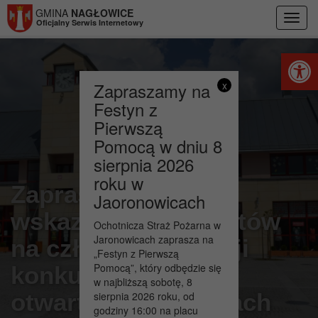
Przejdź do menu
Przejdź do stopki strony
Przejdź do głównej treści strony
GMINA
NAGŁOWICE
Toggl
Oficjalny Serwis Internetowy
navig
Otwórz 
Zapraszamy na
x
Festyn z
Pierwszą
Pomocą w dniu 8
sierpnia 2026
roku w
Zapraszamy do
Jaoronowicach
wskazania kandydatów
Ochotnicza Straż Pożarna w
Jaronowicach zaprasza na
na członków komisji
„Festyn z Pierwszą
Pomocą”, który odbędzie się
konkursowej w
w najbliższą sobotę, 8
otwartych konkursach
sierpnia 2026 roku, od
godziny 16:00 na placu