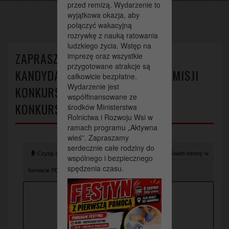
ofert.
przed remizą. Wydarzenie to
wyjątkowa okazja, aby
połączyć wakacyjną
>
>
Strona główna
Aktualności
rozrywkę z nauką ratowania
Zapraszamy do wskazania kandydatów na członków komisji
ludzkiego życia. Wstęp na
konkursowej w otwartych konkursach ofert.
ZAPRASZAMY DO WSKAZANIA
imprezę oraz wszystkie
przygotowane atrakcje są
KANDYDATÓW NA CZŁONKÓW KOMISJI
całkowicie bezpłatne.
Wydarzenie jest
KONKURSOWEJ W OTWARTYCH
współfinansowane ze
KONKURSACH OFERT.
środków Ministerstwa
Rolnictwa i Rozwoju Wsi w
ramach programu „Aktywna
wieś”. Zapraszamy
serdecznie całe rodziny do
Czytaj artykuł (lektor)
Drukuj stronę
Wyświetl stronę w
wspólnego i bezpiecznego
spędzenia czasu.
formacie PDF