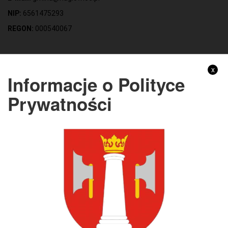
NIP:
6561475293
REGON:
000540067
Gmina Nagłowice
x
Informacje o Polityce
Adres:
ul. Mikołaja Reja 9, 28-362 Nagłowice
Prywatności
NIP:
6562213721
REGON:
291010398
KONTO BANKOWE:
Bank Spółdzielczy Kielce o/Nagłowice
46 84930004 0110 0100 0332 0097
Rachunek odpady komunalne:
44 8493 0004 0110 0100 0332 0133
Godziny pracy