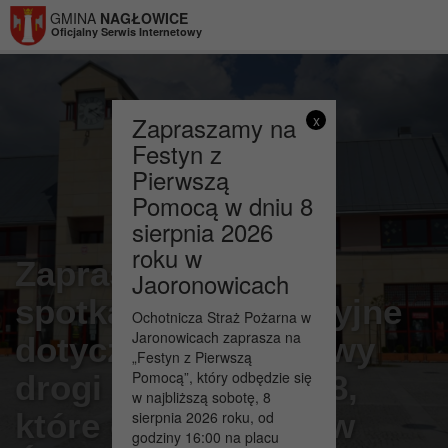
Przejdź do menu
Przejdź do stopki strony
Przejdź do głównej treści strony
GMINA
NAGŁOWICE
Oficjalny Serwis Internetowy
Zapraszamy na
x
Festyn z
Pierwszą
Pomocą w dniu 8
sierpnia 2026
roku w
Zapraszamy na
Jaoronowicach
spotkanie informacyjne
Ochotnicza Straż Pożarna w
Jaronowicach zaprasza na
dotyczące rozbudowy
„Festyn z Pierwszą
Pomocą”, który odbędzie się
drogi krajowej Nr 78,
w najbliższą sobotę, 8
które odbędzie się w
sierpnia 2026 roku, od
godziny 16:00 na placu