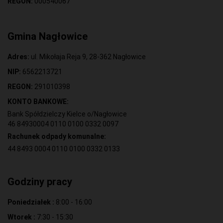
REGON:
000540067
Gmina Nagłowice
Adres:
ul. Mikołaja Reja 9, 28-362 Nagłowice
NIP:
6562213721
REGON:
291010398
KONTO BANKOWE:
Bank Spółdzielczy Kielce o/Nagłowice
46 84930004 0110 0100 0332 0097
Rachunek odpady komunalne:
44 8493 0004 0110 0100 0332 0133
Godziny pracy
Poniedziałek :
8:00 - 16:00
Wtorek :
7:30 - 15:30