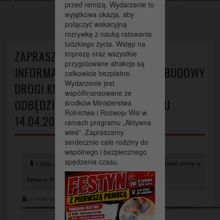
Ślęcinie w dniu
przed remizą. Wydarzenie to
wyjątkowa okazja, aby
14.04.2024 o godz. 18:00
połączyć wakacyjną
rozrywkę z nauką ratowania
ludzkiego życia. Wstęp na
>
>
Strona główna
Wydarzenia
ZAPRASZAMY NA SPOTKANIE
imprezę oraz wszystkie
Zapraszamy na spotkanie informacyjne dotyczące rozbudowy
przygotowane atrakcje są
drogi krajowej Nr 78, które odbędzie się w Ślęcinie w dniu
INFORMACYJNE DOTYCZĄCE ROZBUDOWY
14.04.2024 o godz. 18:00
całkowicie bezpłatne.
Wydarzenie jest
DROGI KRAJOWEJ NR 78, KTÓRE
współfinansowane ze
ODBĘDZIE SIĘ W ŚLĘCINIE W DNIU
środków Ministerstwa
Rolnictwa i Rozwoju Wsi w
14.04.2024 O GODZ. 18:00
ramach programu „Aktywna
wieś”. Zapraszamy
serdecznie całe rodziny do
wspólnego i bezpiecznego
spędzenia czasu.
Czytaj artykuł (lektor)
Drukuj stronę
Wyświetl stronę w
formacie PDF
9 kwietnia 2024