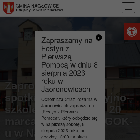
Przejdź do menu
Przejdź do stopki strony
Przejdź do głównej treści strony
GMINA
NAGŁOWICE
Toggl
Oficjalny Serwis Internetowy
navig
Otwórz 
Zapraszamy na
x
Festyn z
Pierwszą
Pomocą w dniu 8
sierpnia 2026
roku w
Zaproszenie na
Jaoronowicach
spotkanie informacyjno-
Ochotnicza Straż Pożarna w
Jaronowicach zaprasza na
szkoleniowe w dniu 20
„Festyn z Pierwszą
Pomocą”, który odbędzie się
marca 2023 roku w GOK-
w najbliższą sobotę, 8
u w Nagłowicach
sierpnia 2026 roku, od
godziny 16:00 na placu