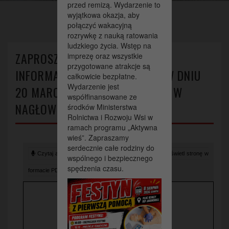
przed remizą. Wydarzenie to
>
>
Strona główna
Aktualności
wyjątkowa okazja, aby
Zaproszenie na spotkanie informacyjno-szkoleniowe w dniu 20
połączyć wakacyjną
marca 2023 roku w GOK-u w Nagłowicach
rozrywkę z nauką ratowania
ludzkiego życia. Wstęp na
ZAPROSZENIE NA SPOTKANIE
imprezę oraz wszystkie
przygotowane atrakcje są
INFORMACYJNO-SZKOLENIOWE W DNIU
całkowicie bezpłatne.
Wydarzenie jest
20 MARCA 2023 ROKU W GOK-U W
współfinansowane ze
NAGŁOWICACH
środków Ministerstwa
Rolnictwa i Rozwoju Wsi w
ramach programu „Aktywna
wieś”. Zapraszamy
serdecznie całe rodziny do
Czytaj artykuł (lektor)
Drukuj stronę
Wyświetl stronę w
wspólnego i bezpiecznego
spędzenia czasu.
formacie PDF