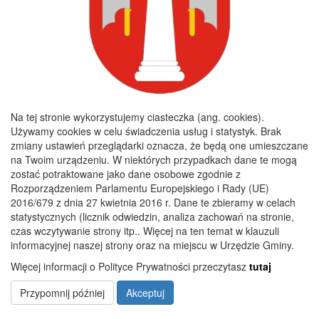
44 8493 0004 0110 0100 0332 0133
Godziny pracy
Poniedziałek :
8:00 - 16:00
Wtorek :
7:30 - 15:30
Na tej stronie wykorzystujemy ciasteczka (ang. cookies).
Środa :
7:30 - 15:30
Używamy cookies w celu świadczenia usług i statystyk. Brak
zmiany ustawień przeglądarki oznacza, że będą one umieszczane
Czwartek :
7:30 - 15:30
na Twoim urządzeniu. W niektórych przypadkach dane te mogą
Piątek :
7:30 - 15:30
zostać potraktowane jako dane osobowe zgodnie z
Rozporządzeniem Parlamentu Europejskiego i Rady (UE)
2016/679 z dnia 27 kwietnia 2016 r. Dane te zbieramy w celach
statystycznych (licznik odwiedzin, analiza zachowań na stronie,
Copyright 2019@ Urząd Gminy Nagłowice
czas wczytywanie strony itp.. Więcej na ten temat w klauzuli
informacyjnej naszej strony oraz na miejscu w Urzędzie Gminy.
Więcej informacji o Polityce Prywatności przeczytasz
tutaj
Przypomnij później
Akceptuj