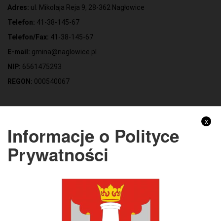
Adres:
ul. Mikołaja Reja 9, 28-362 Nagłowice
Telefon:
41-38-145-67
Telefon/Fax:
41-38-145-67
E-mail:
gmina@naglowice.pl
NIP:
6561475293
REGON:
000540067
Gmina Nagłowice
x
Informacje o Polityce
Adres:
ul. Mikołaja Reja 9, 28-362 Nagłowice
Prywatności
NIP:
6562213721
REGON:
291010398
KONTO BANKOWE:
Bank Spółdzielczy Kielce o/Nagłowice
46 84930004 0110 0100 0332 0097
Rachunek odpady komunalne: