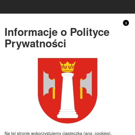
Gmina Nagłowice
x
Informacje o Polityce
Adres:
ul. Mikołaja Reja 9, 28-362 Nagłowice
Prywatności
NIP:
6562213721
REGON:
291010398
KONTO BANKOWE:
Bank Spółdzielczy Kielce o/Nagłowice
46 84930004 0110 0100 0332 0097
Rachunek odpady komunalne:
44 8493 0004 0110 0100 0332 0133
Godziny pracy
Poniedziałek :
8:00 - 16:00
Wtorek :
7:30 - 15:30
Na tej stronie wykorzystujemy ciasteczka (ang. cookies).