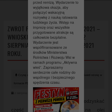
przed remizą. Wydarzenie to
>
>
Strona główna
Aktualności
wyjątkowa okazja, aby
Zwrot podatku akcyzowego 2021 – Wnioski można składać od 02
połączyć wakacyjną
sierpnia 2021 do 31 sierpnia 2021 roku.
rozrywkę z nauką ratowania
ludzkiego życia. Wstęp na
ZWROT PODATKU AKCYZOWEGO 2021 –
imprezę oraz wszystkie
przygotowane atrakcje są
WNIOSKI MOŻNA SKŁADAĆ OD 02
całkowicie bezpłatne.
Wydarzenie jest
SIERPNIA 2021 DO 31 SIERPNIA 2021
współfinansowane ze
ROKU.
środków Ministerstwa
Rolnictwa i Rozwoju Wsi w
ramach programu „Aktywna
wieś”. Zapraszamy
serdecznie całe rodziny do
Czytaj artykuł (lektor)
Drukuj stronę
Wyświetl stronę w
wspólnego i bezpiecznego
spędzenia czasu.
formacie PDF
2 sierpnia 2021
Każdy rolnik, który chce odzyskać
część pieniędzy wydanych na olej