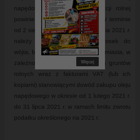
napędowy używany do produkcji rolnej
powinien zbierać faktury VAT. W terminie
od 2 sierpnia 2021 r. do 31 sierpnia 2021 r.
należy złożyć odpowiedni wniosek do
wójta, burmistrza lub prezydenta miasta, w
Więcej
zależności od miejsca położenia gruntów
rolnych wraz z fakturami VAT (lub ich
kopiami) stanowiącymi dowód zakupu oleju
napędowego w okresie od 1 lutego 2021 r.
do 31 lipca 2021 r. w ramach limitu zwrotu
podatku określonego na 2021 r.