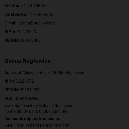
Telefon:
41-38-145-67
Telefon/Fax:
41-38-145-67
E-mail:
gmina@naglowice.pl
NIP:
6561475293
REGON:
000540067
Gmina Nagłowice
Adres:
ul. Mikołaja Reja 9, 28-362 Nagłowice
NIP:
6562213721
REGON:
291010398
KONTO BANKOWE:
Bank Spółdzielczy Kielce o/Nagłowice
46 84930004 0110 0100 0332 0097
Rachunek odpady komunalne:
44 8493 0004 0110 0100 0332 0133