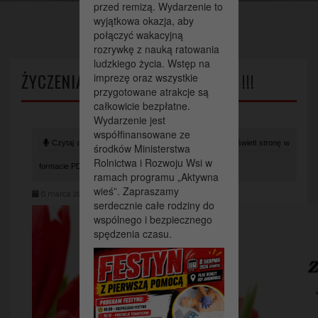
przed remizą. Wydarzenie to
wyjątkowa okazja, aby
połączyć wakacyjną
rozrywkę z nauką ratowania
ludzkiego życia. Wstęp na
ŻYCZENIA Z OKAZJI DNIA KOBIET !!!
imprezę oraz wszystkie
przygotowane atrakcje są
całkowicie bezpłatne.
Wydarzenie jest
współfinansowane ze
Czytaj artykuł (lektor)
Drukuj stronę
Wyświetl stronę w
środków Ministerstwa
Rolnictwa i Rozwoju Wsi w
formacie PDF
ramach programu „Aktywna
wieś”. Zapraszamy
6 marca 2026
serdecznie całe rodziny do
wspólnego i bezpiecznego
spędzenia czasu.