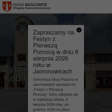
Przejdź do menu
Przejdź do stopki strony
Przejdź do głównej treści strony
GMINA
NAGŁOWICE
Oficjalny Serwis Internetowy
Zapraszamy na
x
Festyn z
Pierwszą
Pomocą w dniu 8
sierpnia 2026
roku w
Życzenia z okazji Dnia
Jaoronowicach
Kobiet !!!
Ochotnicza Straż Pożarna w
Jaronowicach zaprasza na
>
>
Strona główna
Aktualności
„Festyn z Pierwszą
Życzenia z okazji Dnia Kobiet !!!
Pomocą”, który odbędzie się
w najbliższą sobotę, 8
sierpnia 2026 roku, od
godziny 16:00 na placu