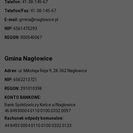
Telefon:
41-38-145-67
Telefon/Fax:
41-38-145-67
E-mail:
gmina@naglowice.pl
NIP:
6561475293
REGON:
000540067
Gmina Nagłowice
Adres:
ul. Mikołaja Reja 9, 28-362 Nagłowice
NIP:
6562213721
REGON:
291010398
KONTO BANKOWE:
Bank Spółdzielczy Kielce o/Nagłowice
46 84930004 0110 0100 0332 0097
Rachunek odpady komunalne:
44 8493 0004 0110 0100 0332 0133