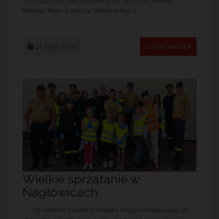
21 maja 2024 roku (wtorek) godz. 16:00 w Dworku
Mikołaja Reja ul. Kacpra Walewskiego 7...
14 maja 2024
Czytaj więcej
Wielkie sprzątanie w
Nagłowicach.
29 kwietnia Świetlica Wiejska zorganizowała akcję pn.