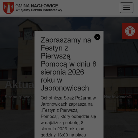
Przejdź do menu
Przejdź do stopki strony
Przejdź do głównej treści strony
GMINA
NAGŁOWICE
Toggl
Oficjalny Serwis Internetowy
navig
Otwórz 
Zapraszamy na
x
Festyn z
Pierwszą
Pomocą w dniu 8
sierpnia 2026
roku w
Aktualności
Jaoronowicach
>
Strona główna
SCBiK „Dworek Mikołaja Reja w Nagłowicach”
Ochotnicza Straż Pożarna w
Jaronowicach zaprasza na
„Festyn z Pierwszą
Pomocą”, który odbędzie się
w najbliższą sobotę, 8
sierpnia 2026 roku, od
godziny 16:00 na placu