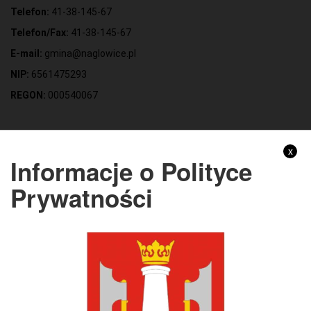
Telefon:
41-38-145-67
Telefon/Fax:
41-38-145-67
E-mail:
gmina@naglowice.pl
NIP:
6561475293
REGON:
000540067
Gmina Nagłowice
x
Informacje o Polityce
Adres:
ul. Mikołaja Reja 9, 28-362 Nagłowice
Prywatności
NIP:
6562213721
REGON:
291010398
KONTO BANKOWE:
Bank Spółdzielczy Kielce o/Nagłowice
46 84930004 0110 0100 0332 0097
Rachunek odpady komunalne:
44 8493 0004 0110 0100 0332 0133