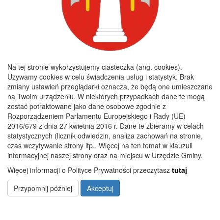
Godziny pracy
Poniedziałek :
8:00 - 16:00
Wtorek :
7:30 - 15:30
Na tej stronie wykorzystujemy ciasteczka (ang. cookies).
Środa :
7:30 - 15:30
Używamy cookies w celu świadczenia usług i statystyk. Brak
zmiany ustawień przeglądarki oznacza, że będą one umieszczane
Czwartek :
7:30 - 15:30
na Twoim urządzeniu. W niektórych przypadkach dane te mogą
Piątek :
7:30 - 15:30
zostać potraktowane jako dane osobowe zgodnie z
Rozporządzeniem Parlamentu Europejskiego i Rady (UE)
2016/679 z dnia 27 kwietnia 2016 r. Dane te zbieramy w celach
statystycznych (licznik odwiedzin, analiza zachowań na stronie,
Copyright 2019@ Urząd Gminy Nagłowice
czas wczytywanie strony itp.. Więcej na ten temat w klauzuli
informacyjnej naszej strony oraz na miejscu w Urzędzie Gminy.
Więcej informacji o Polityce Prywatności przeczytasz
tutaj
Przypomnij później
Akceptuj