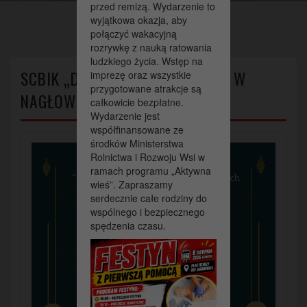
przed remizą. Wydarzenie to
wyjątkowa okazja, aby
połączyć wakacyjną
rozrywkę z nauką ratowania
ludzkiego życia. Wstęp na
SCBIK „DWOREK MIKOŁAJA REJA W
imprezę oraz wszystkie
przygotowane atrakcje są
NAGŁOWICACH”
całkowicie bezpłatne.
Wydarzenie jest
współfinansowane ze
środków Ministerstwa
Rolnictwa i Rozwoju Wsi w
ramach programu „Aktywna
wieś”. Zapraszamy
serdecznie całe rodziny do
wspólnego i bezpiecznego
spędzenia czasu.