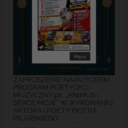
Więcej
ZAPROSZENIE NA AUTORSKI
PROGRAM POETYCKO-
MUZYCZNY pt. „ANIMUS-
SERCE MOJE” W WYKONANIU
AKTORA I POETY PIOTRA
PILARSKIEGO