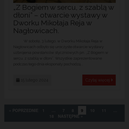
„Z Bogiem w sercu, z szablą w
dłoni” – otwarcie wystawy w
Dworku Mikołaja Reja w
Nagłowicach.
W sobotę, 3 lutego, w Dworku Mikołaja Reja w
Nagłowicach odbyło się uroczyste otwarcie wystawy
uzbrojenia powstańców styczniowych pn. „Z Bogiem w
sercu, z szablą w dłoni”. Wszystkie zaprezentowane
podczas tego dnia eksponaty pochodzą...
15 lutego 2024
Czytaj więcej
« POPRZEDNIE
1
…
7
8
9
10
11
…
18
NASTĘPNE »