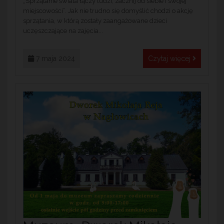
„Sprzątanie świata łączy ludzi, zacznij od siebie i swojej
miejscowości”. Jak nie trudno się domyślić chodzi o akcję
sprzątania, w którą zostały zaangażowane dzieci
uczęszczające na zajęcia...
7 maja 2024
Czytaj więcej