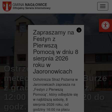
Przejdź do menu
Przejdź do stopki strony
Przejdź do głównej treści strony
GMINA
NAGŁOWICE
Toggl
Oficjalny Serwis Internetowy
navig
Otwórz 
Zapraszamy na
x
Festyn z
Pierwszą
Pomocą w dniu 8
sierpnia 2026
roku w
Ostrzeżenia
Jaoronowicach
meteorologiczne – Burze
Ochotnicza Straż Pożarna w
Jaronowicach zaprasza na
z gradem !!! od godz.
„Festyn z Pierwszą
Pomocą”, który odbędzie się
12:00 dnia 26.06.2020 do
w najbliższą sobotę, 8
godz. 03:00 dnia
sierpnia 2026 roku, od
godziny 16:00 na placu