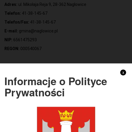
Adres:
ul. Mikołaja Reja 9, 28-362 Nagłowice
Telefon:
41-38-145-67
Telefon/Fax:
41-38-145-67
E-mail:
gmina@naglowice.pl
NIP:
6561475293
REGON:
000540067
Gmina Nagłowice
x
Informacje o Polityce
Adres:
ul. Mikołaja Reja 9, 28-362 Nagłowice
Prywatności
NIP:
6562213721
REGON:
291010398
KONTO BANKOWE:
Bank Spółdzielczy Kielce o/Nagłowice
46 84930004 0110 0100 0332 0097
Rachunek odpady komunalne: