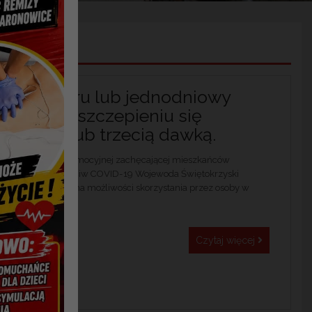
 kina, teatru lub jednodniowy
sku po zaszczepieniu się
9 drugą lub trzecią dawką.
 informacyjno – promocyjnej zachęcającej mieszkańców
do szczepień przeciw COVID-19 Wojewoda Świętokrzyski
anię polegającą na możliwości skorzystania przez osoby w
óre przyjmą...
Czytaj więcej