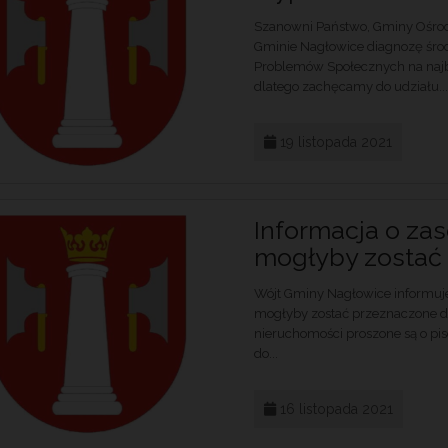
Szanowni Państwo, Gminy Ośro
Gminie Nagłowice diagnozę śr
Problemów Społecznych na najbl
dlatego zachęcamy do udziału..
19 listopada 2021
Informacja o zas
mogłyby zostać 
Wójt Gminy Nagłowice informuje
mogłyby zostać przeznaczone d
nieruchomości proszone są o p
do...
16 listopada 2021