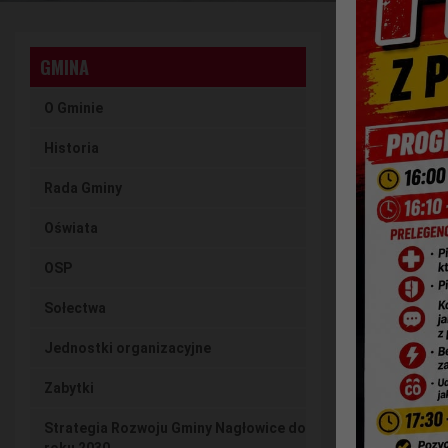
AKTUAL
GMINA
O Gminie
Historia
Rada Gminy
Oświata
OSP
Sołectwa
Jednostki organizacyjne
Zabytki
Strategia Rozwoju Gminy Nagłowice do