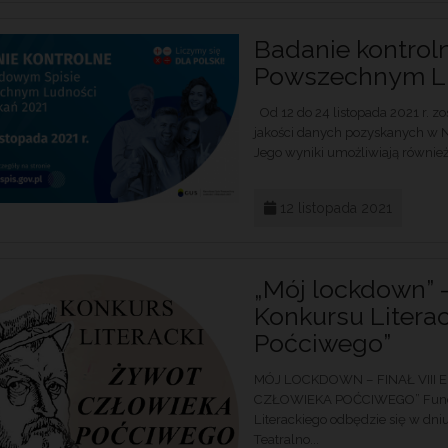
Badanie kontrol
Powszechnym Lud
Od 12 do 24 listopada 2021 r. z
jakości danych pozyskanych w 
Jego wyniki umożliwiają również
12 listopada 2021
„Mój lockdown” 
Konkursu Litera
Poćciwego”
MÓJ LOCKDOWN – FINAŁ VIII
CZŁOWIEKA POĆCIWEGO” Fundacj
Literackiego odbędzie się w dniu
Teatralno...