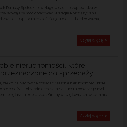
dek Pomocy Społecznej w Nagłowicach przeprowadza w
odowiskową aby móc opracować Strategię Rozwiązywania
iższe lata. Opinia mieszkańców jest dla nas bardzo ważna,
.
Czytaj więcej
obie nieruchomości, które
przeznaczone do sprzedaży.
, że Gmina Nagłowice posiada w zasobie nieruchomości, które
o sprzedaży. Osoby zainteresowane zakupem poszczególnych
isemne zgłaszanie do Urzędu Gminy w Nagłowicach, w terminie
Czytaj więcej