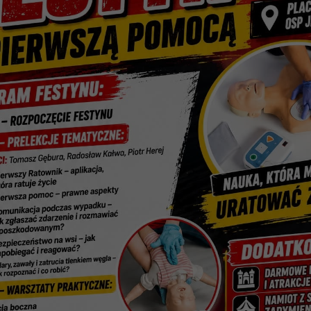
NOŚCI
Odbierz bilet do
pobyt w uzdrowi
przeciw COVID-1
Informujemy, iż w ramach akcji
województwa świętokrzyskiego 
Zbigniew Koniusz prowadzi kamp
pełni zaszczepione lub osoby, kt
1 grudnia 2021