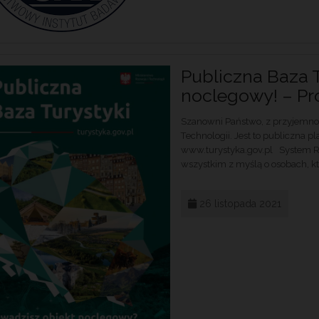
Publiczna Baza T
noclegowy! – Pr
Szanowni Państwo, z przyjemnoś
Technologii. Jest to publiczna 
www.turystyka.gov.pl System Re
wszystkim z myślą o osobach, któ
26 listopada 2021