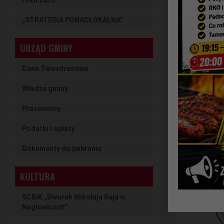
roku 2030
„STRATEGIA PONADLOKALNA”
URZĄD GMINY
Dane Teleadresowe
Władze gminy
Pracownicy
Podatki i opłaty
Dokumenty do pobrania
KULTURA
SCBiK „Dworek Mikołaja Reja w
Nagłowicach”