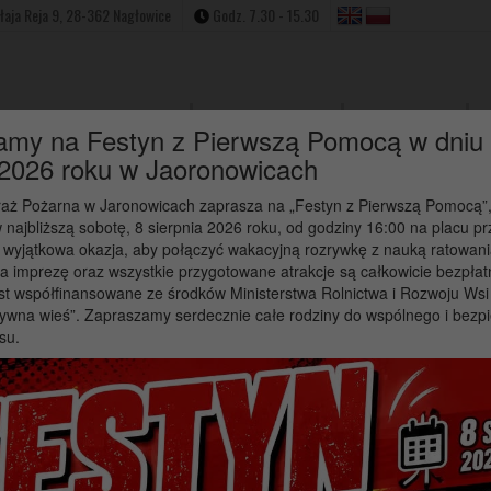
ołaja Reja 9, 28-362 Nagłowice
Godz. 7.30 - 15.30
Strona Główna
Aktualności
W
amy na Festyn z Pierwszą Pomocą w dniu
 2026 roku w Jaoronowicach
raż Pożarna w Jaronowicach zaprasza na „Festyn z Pierwszą Pomocą”,
 najbliższą sobotę, 8 sierpnia 2026 roku, od godziny 16:00 na placu p
 wyjątkowa okazja, aby połączyć wakacyjną rozrywkę z nauką ratowani
a imprezę oraz wszystkie przygotowane atrakcje są całkowicie bezpłat
st współfinansowane ze środków Ministerstwa Rolnictwa i Rozwoju Ws
ywna wieś”. Zapraszamy serdecznie całe rodziny do wspólnego i bezp
su.