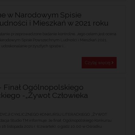
ne w Narodowym Spisie
ności i Mieszkań w 2021 roku
ostanie przeprowadzone badanie kontrolne. Jego celem jest ocena
Narodowym Spisie Powszechnym Ludności i Mieszkań 2021.
 udoskonalanie przyszłych spisów i...
Czytaj więcej
– Finał Ogólnopolskiego
ckiego -„Żywot Człowieka
 EDYCJI CYKLICZNEGO KONKURSU LITERACKIEGO „ŻYWOT
a Studio TM informuje, że finał Ogólnopolskiego Konkursu
 18 listopada 2021 r. (czwartek). o godz.10.00 w Ośrodku