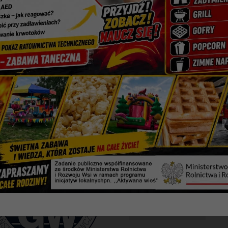
Nowe zasady kwa
zmienione limity
Zakaz lotów z krajów wysokieg
mutacja koronawirusa dotrze do 
wprowadzamy zakaz lotów z kraj
1 grudnia 2021
Ostrzeżenie met
od godz. 17:30 dnia 29.11.2021 d
29 listopada 2021