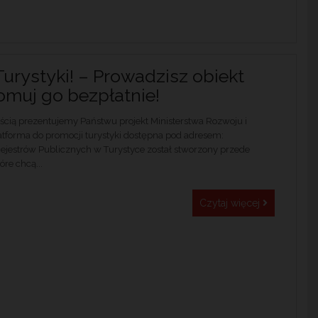
urystyki! – Prowadzisz obiekt
omuj go bezpłatnie!
cią prezentujemy Państwu projekt Ministerstwa Rozwoju i
platforma do promocji turystyki dostępna pod adresem:
jestrów Publicznych w Turystyce został stworzony przede
re chcą...
Czytaj więcej