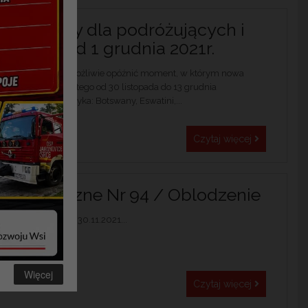
rantanny dla podróżujących i
 osób! – od 1 grudnia 2021r.
o ryzyka Chcemy możliwie opóźnić moment, w którym nowa
naszego kraju. Dlatego od 30 listopada do 13 grudnia
ów wysokiego ryzyka: Botswany, Eswatini,...
Czytaj więcej
eorologiczne Nr 94 / Oblodzenie
o godz. 09:00 dnia 30.11.2021...
Więcej
Czytaj więcej