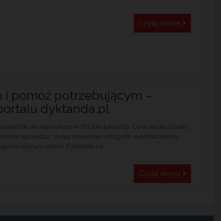
Czytaj więcej
 i pomóż potrzebującym –
portalu dyktanda.pl
a, odbędzie się największe w Polsce dyktando. Do wzięcia udziału
cieliby sprawdzić swoją znajomość ortografii, a jednocześnie
Najważniejszym celem Dyktanda na...
Czytaj więcej